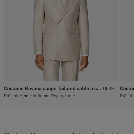
Pantalons de smoking sur mesure
Chemises de smoking sur mesure
À découvrir
Comment ça marche
Costume Havana coupe Tailored sable à chevrons
€649
Été Laine, soie et lin par Rogna, Italie
Été Lin