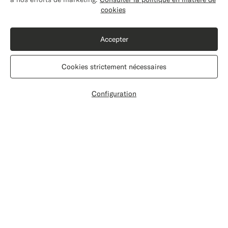
Mettez à jour votre adresse pour voir les
cookies
produits et les contenus les plus pertinents
pour vous.
Accepter
États-Unis
(USD)
Cookies strictement nécessaires
Modifier l'adresse
Configuration