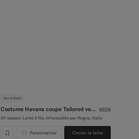
Mix & Match
Costume Havana coupe Tailored vert foncé
€628
All season Laine 4 fils infroissable par Rogna, Italie
Personnaliser
Choisir la taille
label.header.wishlist