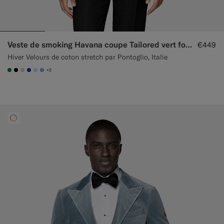
Veste de smoking Havana coupe Tailored vert foncé
€449
Hiver Velours de coton stretch par Pontoglio, Italie
+2
#227038
#000000
#D7D1C3
#1C3D7A
#CCDCF9
#82A1DC