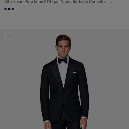
All season Pure laine S110 par Vitale Barberis Canonico, Italie
#1C3D7A
#000000
#1C3D7A