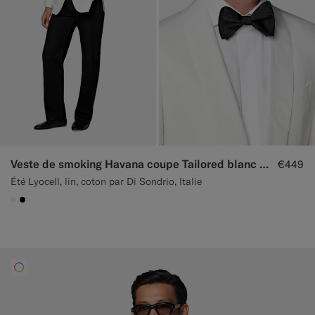
Veste de smoking Havana coupe Tailored blanc cassé
€449
Été Lyocell, lin, coton par Di Sondrio, Italie
#F1EFE8
#000000