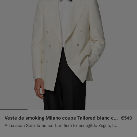
Pantalons de smoking sur mesure
Chemises de smoking sur mesure
À découvrir
Comment ça marche
Veste de smoking Milano coupe Tailored blanc cassé
€549
All season Soie, laine par Lanificio Ermenegildo Zegna, Italie