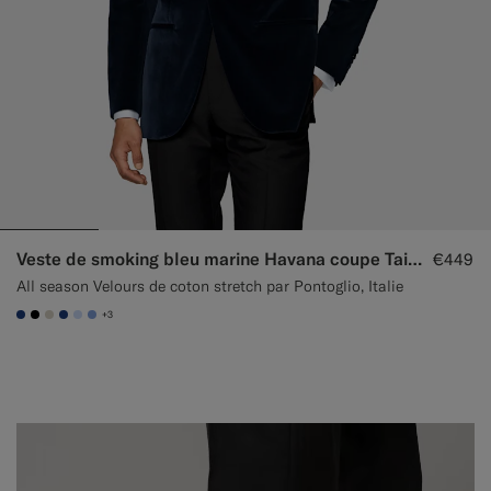
Veste de smoking bleu marine Havana coupe Tailored
€449
All season Velours de coton stretch par Pontoglio, Italie
+3
#1C3D7A
#000000
#D7D1C3
#1C3D7A
#CCDCF9
#82A1DC