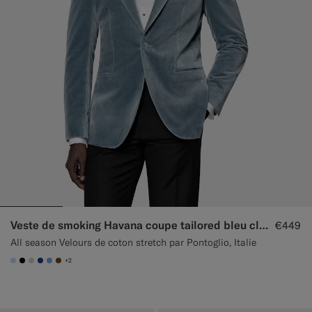
Veste de smoking Havana coupe tailored bleu clair
€449
All season Velours de coton stretch par Pontoglio, Italie
+2
#CCDCF9
#000000
#D7D1C3
#1C3D7A
#82A1DC
#76471B