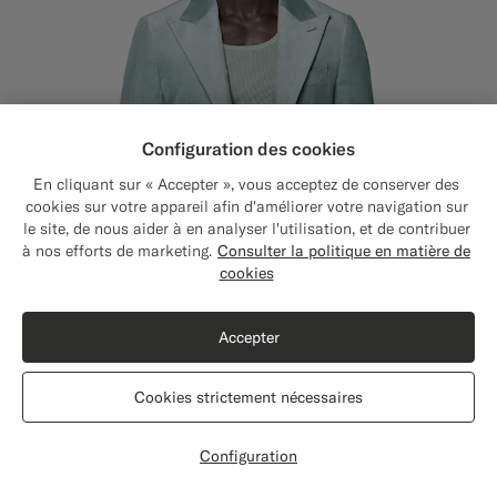
Configuration des cookies
En cliquant sur « Accepter », vous acceptez de conserver des
cookies sur votre appareil afin d'améliorer votre navigation sur
le site, de nous aider à en analyser l'utilisation, et de contribuer
Close
Expédition vers : États-Unis ?
à nos efforts de marketing.
Consulter la politique en matière de
Mettez à jour votre adresse pour voir les
cookies
produits et les contenus les plus pertinents
pour vous.
Accepter
États-Unis
(USD)
Cookies strictement nécessaires
Modifier l'adresse
Veste de smoking Havana coupe Tailored bleu moyen
€449
Configuration
All season Velours de coton stretch par Pontoglio, Italie