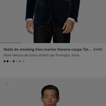
Veste de smoking bleu marine Havana coupe Tailored
€449
Hiver Velours de coton stretch par Pontoglio, Italie
+3
#1C3D7A
#000000
#D7D1C3
#1C3D7A
#CCDCF9
#82A1DC