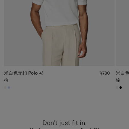
米白色无扣 Polo 衫
米白色
¥780
棉
棉
#F1EFE8
#CCDCF9
#F1EF
#00
Don’t just fit in,