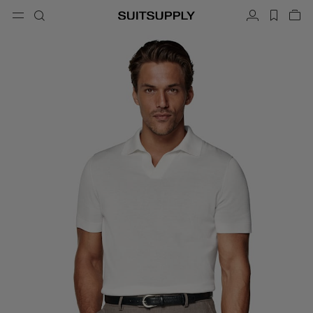
Menu
搜索
帐户
label.h
查
button.back
返回
返回
返回
返回
返回
返回
闭
关
结
结
结
结
结
结
搜索
成衣
鞋履
配饰
Custom Made
系列
场合
搜索
西装
乐福鞋和便鞋
领带和领结
定制西装
针织衫和毛衣
牛津鞋与德比鞋
口袋巾
定制西装上衣
长裤和短裤
球鞋
皮带
定制背心
Polo 衫和 T 恤
礼服鞋
袜子
定制长裤
衬衫
一字拖凉鞋与穆勒鞋
礼服配饰
定制衬衫
外套和马甲
定制大衣
西装上衣和西装外套
定制礼服西装
礼服
定制礼服外套