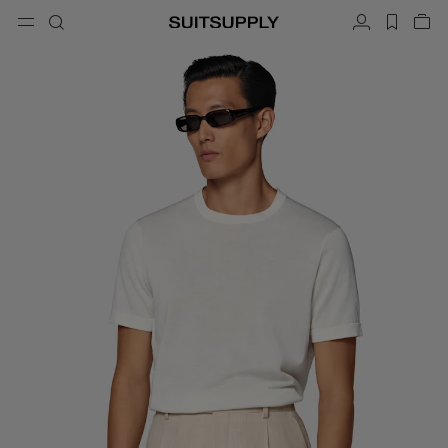
Menu
搜索
帐户
label.h
查
button.back
返回
返回
返回
返回
返回
返回
闭
关
结
结
结
结
结
结
搜索
成衣
鞋履
配饰
Custom Made
系列
场合
搜索
西装
乐福鞋和便鞋
领带和领结
定制西装
针织衫和毛衣
牛津鞋与德比鞋
口袋巾
定制西装上衣
长裤和短裤
球鞋
皮带
定制背心
Polo 衫和 T 恤
礼服鞋
袜子
定制长裤
衬衫
一字拖凉鞋与穆勒鞋
礼服配饰
定制衬衫
外套和马甲
定制大衣
西装上衣和西装外套
定制礼服西装
礼服
定制礼服外套