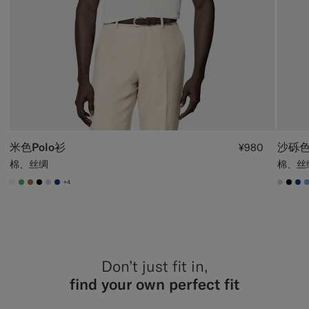
米色Polo衫
沙砾
¥980
棉、丝绸
棉、丝
+4
#F1EFE8
#50AA6A
#A56C36
#000000
#D7D1C3
#1C3D7A
#D7D
#00
#1
Don’t just fit in,
find your own perfect fit