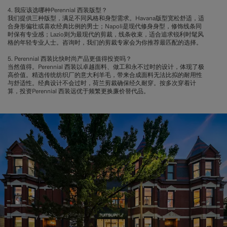
4. 我应该选哪种Perennial 西装版型？
我们提供三种版型，满足不同风格和身型需求。Havana版型宽松舒适，适
合身形偏壮或喜欢经典比例的男士；Napoli是现代修身身型，修饰线条同
时保有专业感；Lazio则为最现代的剪裁，线条收束，适合追求锐利时髦风
格的年轻专业人士。咨询时，我们的剪裁专家会为你推荐最匹配的选择。
5. Perennial 西装比快时尚产品更值得投资吗？
当然值得。Perennial 西装以卓越面料、做工和永不过时的设计，体现了极
高价值。精选传统纺织厂的意大利羊毛，带来合成面料无法比拟的耐用性
与舒适性。经典设计不会过时，荷兰剪裁确保经久耐穿。按多次穿着计
算，投资Perennial 西装远优于频繁更换廉价替代品。