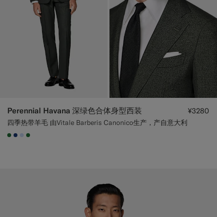
定制礼服长裤
定制礼服衬衫
亮点
如何享受服务
Perennial Havana 深绿色合体身型西装
¥3280
四季热带羊毛 由Vitale Barberis Canonico生产，产自意大利
#227038
#1C3D7A
#CCDCF9
#227038