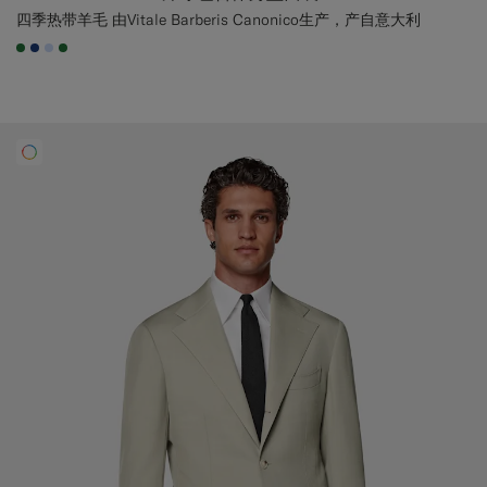
四季热带羊毛 由Vitale Barberis Canonico生产，产自意大利
#227038
#1C3D7A
#CCDCF9
#227038