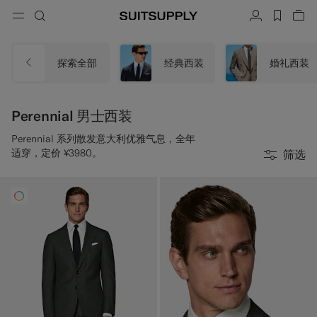
Menu
搜索
帐户
label.h
查
button.back
返回
返回
返回
返回
返回
返回
闭
关
结
结
结
结
结
结
搜索
成衣
鞋履
配饰
Custom Made
系列
场合
探索全部
经典西装
婚礼西装
搜索
西装
乐福鞋和便鞋
领带和领结
定制西装
Perennial 男士西装
针织衫和毛衣
牛津鞋与德比鞋
口袋巾
定制西装上衣
Perennial 系列散发意大利优雅气息，全年
适穿，定价 ¥3980。
筛选
长裤和短裤
球鞋
皮带
定制背心
Polo 衫和 T 恤
礼服鞋
袜子
定制长裤
衬衫
一字拖凉鞋与穆勒鞋
礼服配饰
定制衬衫
外套和马甲
定制大衣
西装上衣和西装外套
定制礼服西装
礼服
定制礼服外套