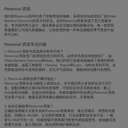
Perennial 西装
我们的Perennial系列代表了经典男装的巅峰，采用来自知名纺织厂如Vitale
Barberis Canonico的意大利羊毛。这些Perennial西装体现了荷兰剪裁专
业，专为现代男士设计，能从商务会议无缝过渡到夜晚活动。每一套西装
将凝聚匠心与现代剪裁融合，让你投资的每一件单品都能在季节更迭中始
终不过时。
Perennial 西装常见问题
1. Perennial 西装与其他系列有何不同？
Perennial 西装专门采用优质意大利羊毛，这些羊毛来自传统纺织厂，如
Vitale Barberis Canonico和Reda。我们的荷兰剪裁传统确保了精准结构和
卓越剪裁，涵盖三种版型：Havana、Napoli和Lazio。与时令系列不同，这
些西装选用全年适用的面料，无论天气或场合，都能保持优雅与实用性。
2. Perennial 西装适用于哪些场合？
Perennial 西装在多功能性上表现出众，专为现代男士多变的生活方式打
造。搭配清爽的正装衬衫和丝质领带，可轻松应对正式商务场合；配上
Polo衫和乐福鞋，也适合休闲场合。经典剪裁和中性色调让Perennial 西装
无论客户会议、晚宴还是周末聚会都能轻松应对，尽显格调。
3. 如何正确保养Perennial 西装？
正确的保养能大大延长你的Perennial 西装寿命。每次穿着后，用雪松衣架
悬挂，间隔24–48小时，让天然纤维恢复。只在必要时送专业干洗，一般
穿10–15次干洗一次。轻微褶皱可使用蒸汽熨烫代替直接熨烫。收纳建议选
择透气衣袋，放入雪松块，防虫同时保护面料品质。