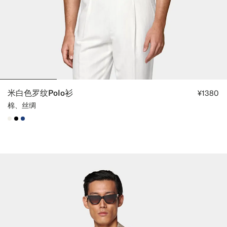
米白色罗纹Polo衫
¥1380
棉、丝绸
#F1EFE8
#000000
#1C3D7A