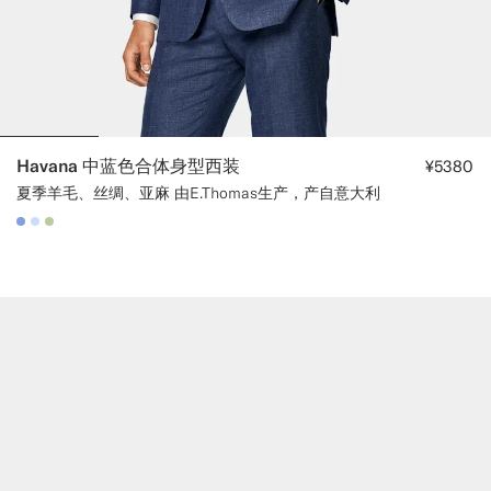
Havana 中蓝色合体身型西装
¥5380
夏季羊毛、丝绸、亚麻 由E.Thomas生产，产自意大利
#82A1DC
#CCDCF9
#BDC9A0