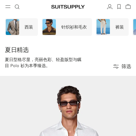
Menu
搜索
帐户
label.h
查
button.back
返回
返回
返回
返回
返回
返回
闭
关
结
结
结
结
结
结
搜索
成衣
鞋履
配饰
Custom Made
系列
场合
西装
针织衫和毛衣
裤装
搜索
西装
乐福鞋和便鞋
领带和领结
定制西装
夏日精选
针织衫和毛衣
牛津鞋与德比鞋
口袋巾
定制西装上衣
夏日型格尽显，亮丽色彩、轻盈版型与瞩
目 Polo 衫为本季臻选。
筛选
长裤和短裤
球鞋
皮带
定制背心
Polo 衫和 T 恤
礼服鞋
袜子
定制长裤
衬衫
一字拖凉鞋与穆勒鞋
礼服配饰
定制衬衫
外套和马甲
定制大衣
西装上衣和西装外套
定制礼服西装
礼服
定制礼服外套