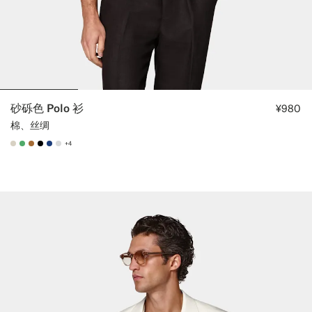
砂砾色 Polo 衫
¥980
棉、丝绸
+4
#D7D1C3
#50AA6A
#A56C36
#000000
#1C3D7A
#D9DADA