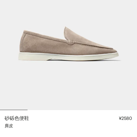
砂砾色便鞋
¥2580
麂皮