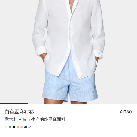
定制礼服长裤
定制礼服衬衫
亮点
如何享受服务
白色亚麻衬衫
¥1280
意大利 Albini 生产的纯亚麻面料
+2
#F1EFE8
#50AA6A
#000000
#F9AA62
#D7D1C3
#1C3D7A