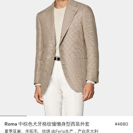
Roma 中棕色犬牙格纹慵懒身型西装外套
¥4680
夏季亚麻、羊驼毛、丝绸 由Ferla生产，产自意大利