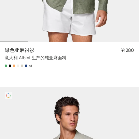
绿色亚麻衬衫
¥1280
意大利 Albini 生产的纯亚麻面料
+2
#50AA6A
#000000
#F9AA62
#F1EFE8
#D7D1C3
#1C3D7A