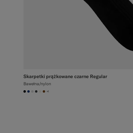
Skarpetki prążkowane czarne Regular
Bawełna/nylon
+1
#000000
#1C3D7A
#D9DADA
#3d4043
#F1EFE8
#76471B