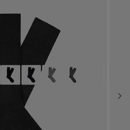
Skarpetki czarne Regular
49
PLN
Czysta bawełna
Wybierz rozmiar
label.header.wishlist
Darmowa dostawa w 1–3 dni robocze
Rozmiary i fason