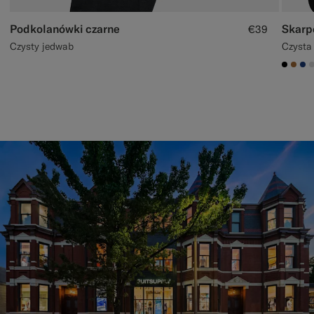
Podkolanówki czarne
Skarp
€39
Czysty jedwab
Czysta
#000
#A5
#1