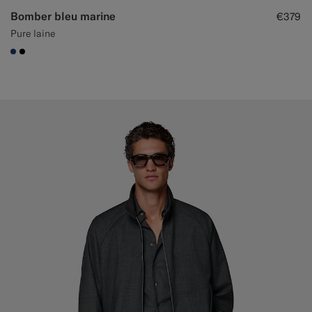
Bomber bleu marine
€379
Pure laine
#1C3D7A
#000000