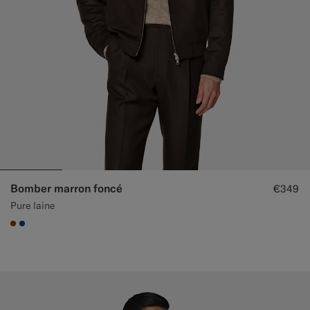
Bomber marron foncé
€349
Pure laine
#76471B
#1C3D7A