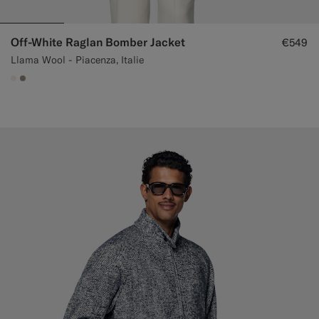
Off-White Raglan Bomber Jacket
€549
Llama Wool - Piacenza, Italie
#F1EFE8
#9B8F81