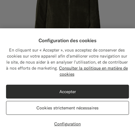
Configuration des cookies
En cliquant sur « Accepter », vous acceptez de conserver des
cookies sur votre appareil afin d'améliorer votre navigation sur
le site, de nous aider à en analyser l'utilisation, et de contribuer
Close
Expédition vers : États-Unis ?
à nos efforts de marketing.
Consulter la politique en matière de
Mettez à jour votre adresse pour voir les
cookies
produits et les contenus les plus pertinents
pour vous.
Accepter
États-Unis
(USD)
Bomber en velours côtelé vert foncé
€279
Cookies strictement nécessaires
Velours pur coton - Pontoglio, Italie
Modifier l'adresse
#227038
#76471B
Configuration