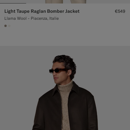
Light Taupe Raglan Bomber Jacket
€549
Llama Wool - Piacenza, Italie
#9B8F81
#F1EFE8