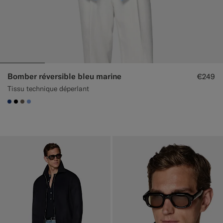
Bomber réversible bleu marine
€249
Tissu technique déperlant
#1C3D7A
#000000
#706559
#82A1DC