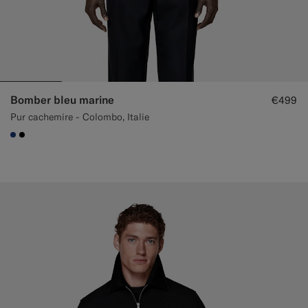
Bomber bleu marine
€499
Pur cachemire - Colombo, Italie
#1C3D7A
#000000