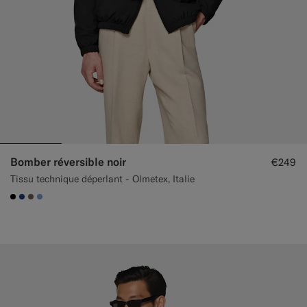
Bomber réversible noir
€249
Tissu technique déperlant - Olmetex, Italie
#000000
#1C3D7A
#706559
#82A1DC