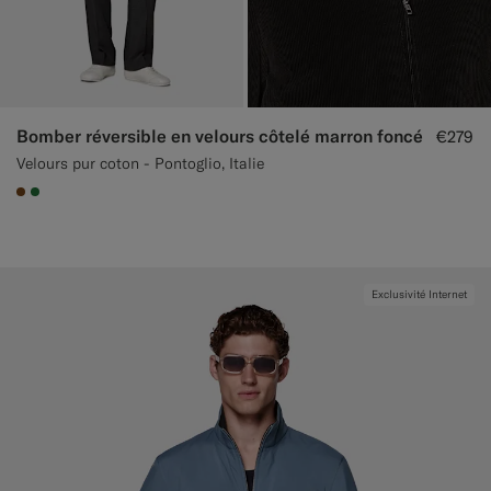
Bomber réversible en velours côtelé marron foncé
€279
Velours pur coton - Pontoglio, Italie
#76471B
#227038
Exclusivité Internet