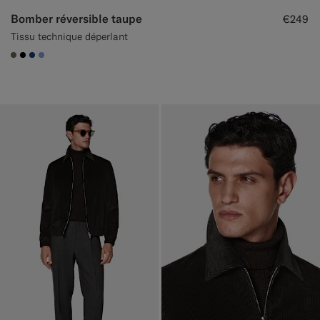
Bomber réversible taupe
€249
Tissu technique déperlant
#706559
#000000
#1C3D7A
#82A1DC