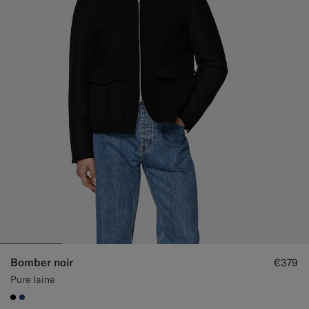
Bomber noir
€379
Pure laine
#000000
#1C3D7A