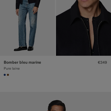
Bomber bleu marine
€349
Pure laine
#1C3D7A
#76471B