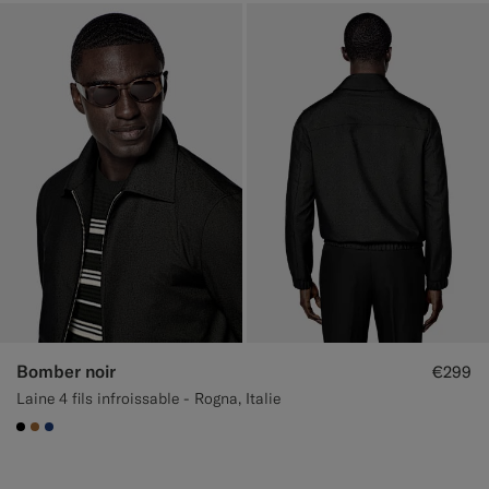
Bomber noir
€299
Laine 4 fils infroissable - Rogna, Italie
#000000
#A56C36
#1C3D7A