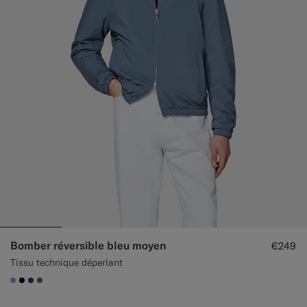
Bomber réversible bleu moyen
€249
Tissu technique déperlant
#82A1DC
#000000
#1C3D7A
#706559