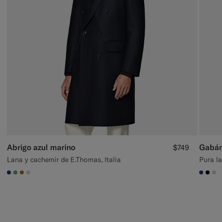
Abrigo azul marino
Gabán
$749
Lana y cachemir de E.Thomas, Italia
Pura l
#1C3D7A
#50AA6A
#A56C36
#D7D1C3
#1C3
#00
#D