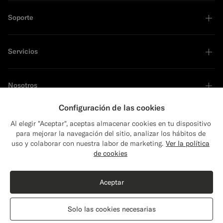
Soporte
Servicios
Nosotros
Configuración de las cookies
Al elegir "Aceptar", aceptas almacenar cookies en tu dispositivo
para mejorar la navegación del sitio, analizar los hábitos de
Líder en sostenibilidad
uso y colaborar con nuestra labor de marketing.
Ver la política
de cookies
Comprar el look
Aceptar
Gabardina azul marino
$599
Solo las cookies necesarias
Pura lana de Emmetex, Italia