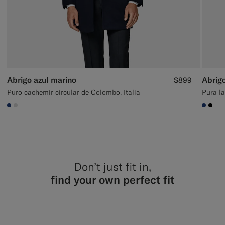
Abrigo azul marino
Abrigo
$899
Puro cachemir circular de Colombo, Italia
Pura l
#1C3D7A
#D9DADA
#1C3
#00
Don’t just fit in,
find your own perfect fit