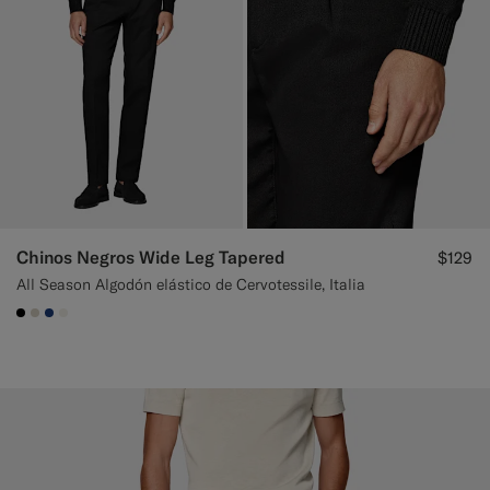
Chinos Negros Wide Leg Tapered
$129
All Season Algodón elástico de Cervotessile, Italia
#000000
#D7D1C3
#1C3D7A
#F1EFE8