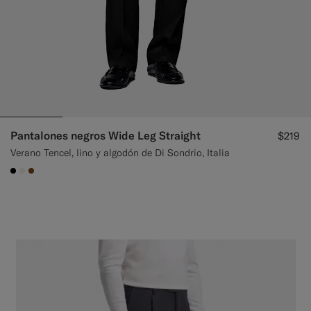
Pantalones negros Wide Leg Straight
$219
Verano Tencel, lino y algodón de Di Sondrio, Italia
#000000
#F1EFE8
#76471B