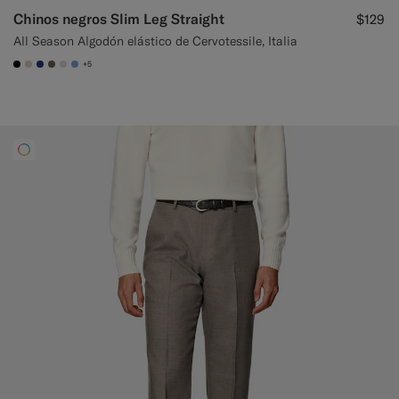
Chinos negros Slim Leg Straight
$129
All Season Algodón elástico de Cervotessile, Italia
+5
#000000
#D7D1C3
#1C3D7A
#706559
#D9DADA
#82A1DC