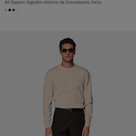
All Season Algodón elástico de Cervotessile, Italia
#D7D1C3
#000000
#1C3D7A
#F1EFE8