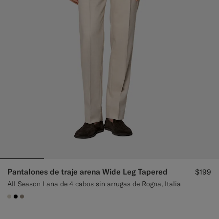
Pantalones de traje arena Wide Leg Tapered
$199
All Season Lana de 4 cabos sin arrugas de Rogna, Italia
#D7D1C3
#000000
#9B8F81