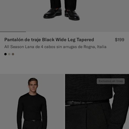
Pantalón de traje Black Wide Leg Tapered
$199
All Season Lana de 4 cabos sin arrugas de Rogna, Italia
#000000
#D7D1C3
#9B8F81
Exclusivo en línea