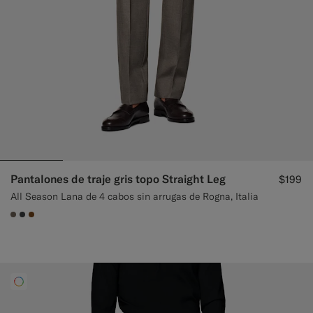
Pantalones de traje gris topo Straight Leg
$199
All Season Lana de 4 cabos sin arrugas de Rogna, Italia
#706559
#3d4043
#76471B