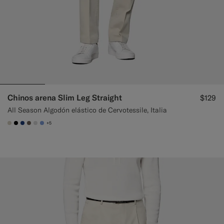
Chinos arena Slim Leg Straight
$129
All Season Algodón elástico de Cervotessile, Italia
+5
#D7D1C3
#000000
#1C3D7A
#706559
#D9DADA
#82A1DC