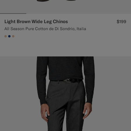
Light Brown Wide Leg Chinos
$199
All Season Pure Cotton de Di Sondrio, Italia
#E4C4A9
#1C3D7A
#E4C4A9