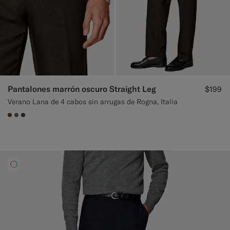
Pantalones marrón oscuro Straight Leg
$199
Verano Lana de 4 cabos sin arrugas de Rogna, Italia
#76471B
#706559
#3d4043