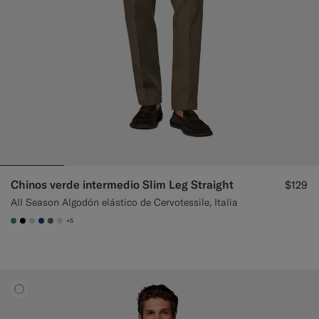
Chinos verde intermedio Slim Leg Straight
$129
All Season Algodón elástico de Cervotessile, Italia
+5
#4D8C57
#000000
#D7D1C3
#1C3D7A
#706559
#D9DADA