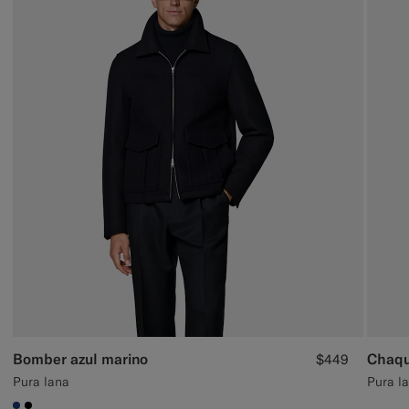
Bomber azul marino
Chaqu
$449
Pura lana
Pura l