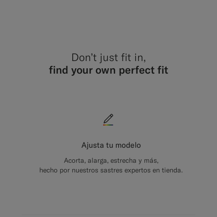
#1C3D7A
#000000
Don’t just fit in,
find your own perfect fit
Ajusta tu modelo
Acorta, alarga, estrecha y más,
hecho por nuestros sastres expertos en tienda.