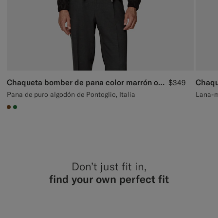
Chaqueta bomber de pana color marrón oscuro
Chaqu
$349
Pana de puro algodón de Pontoglio, Italia
Lana-mo
#76471B
#227038
Don’t just fit in,
find your own perfect fit