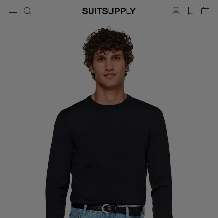
Menu
搜索
帐户
label.h
查
button.back
返回
返回
返回
返回
返回
返回
闭
关
结
结
结
结
结
结
搜索
成衣
鞋履
配饰
Custom Made
系列
场合
搜索
西装
乐福鞋和便鞋
领带和领结
定制西装
针织衫和毛衣
牛津鞋与德比鞋
口袋巾
定制西装上衣
长裤和短裤
球鞋
皮带
定制背心
Polo 衫和 T 恤
礼服鞋
袜子
定制长裤
衬衫
一字拖凉鞋与穆勒鞋
礼服配饰
定制衬衫
外套和马甲
定制大衣
西装上衣和西装外套
定制礼服西装
礼服
定制礼服外套