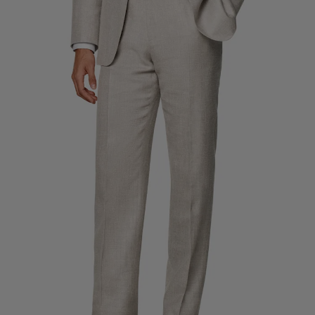
Skräddarsydda smokingbyxor
Skräddarsydda smokingskjortor
Guldkorn
Hur det fungerar