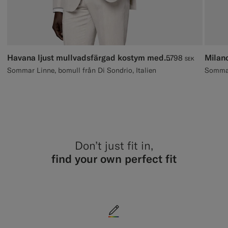
Havana ljust mullvadsfärgad kostym med tailored fit
5798
SEK
Sommar Linne, bomull från Di Sondrio, Italien
Don’t just fit in,
find your own perfect fit