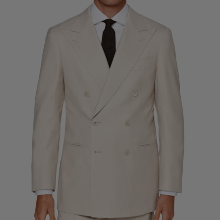
Skräddarsydda smokingbyxor
Skräddarsydda smokingskjortor
Guldkorn
Hur det fungerar