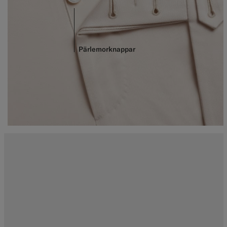
Pärlemorknappar