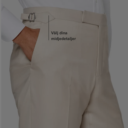
Välj dina
midjedetaljer