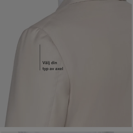
Välj din
typ av axel