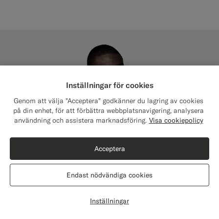
#1C3D7A
#000000
#F1EFE8
Inställningar för cookies
Genom att välja "Acceptera" godkänner du lagring av cookies
på din enhet, för att förbättra webbplatsnavigering, analysera
Close
Leverera till: USA?
användning och assistera marknadsföring.
Visa cookiepolicy
Uppdatera din plats för att se produkter och
innehåll som är relevant för dig.
Acceptera
USA
(USD)
Endast nödvändiga cookies
Byt plats
Inställningar