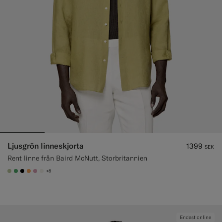
Ljusgrön linneskjorta
1399
SEK
Rent linne från Baird McNutt, Storbritannien
+8
#BDC9A0
#50AA6A
#000000
#F9AA62
#DAA1B6
#F1EFE8
Endast online