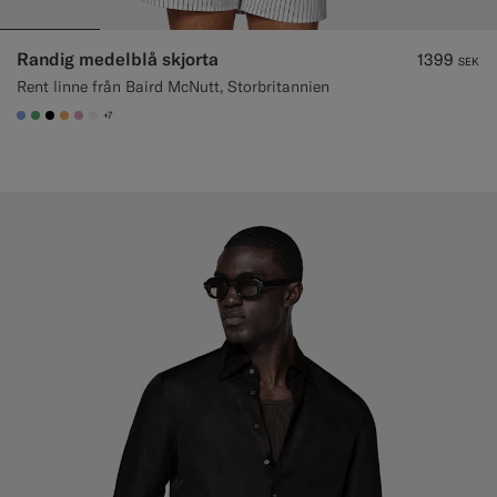
Randig medelblå skjorta
1399
SEK
Rent linne från Baird McNutt, Storbritannien
+7
#82A1DC
#50AA6A
#000000
#F9AA62
#DAA1B6
#F1EFE8