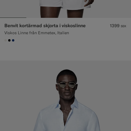
Benvit kortärmad skjorta i viskoslinne
1399
SEK
Viskos Linne från Emmetex, Italien
#F1EFE8
#000000
#1C3D7A