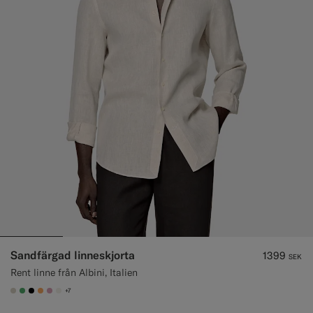
Sandfärgad linneskjorta
1399
SEK
Rent linne från Albini, Italien
+7
#D7D1C3
#50AA6A
#000000
#F9AA62
#DAA1B6
#F1EFE8