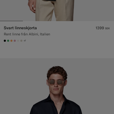
Svart linneskjorta
1399
SEK
Rent linne från Albini, Italien
+7
#000000
#50AA6A
#F9AA62
#DAA1B6
#F1EFE8
#D7D1C3