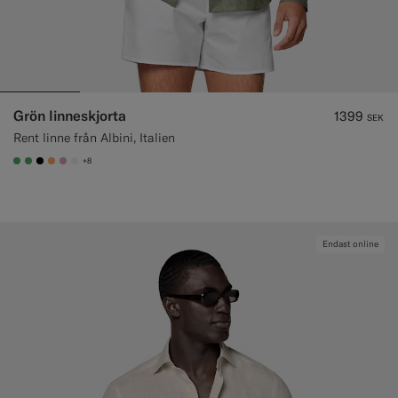
Grön linneskjorta
1399
SEK
Rent linne från Albini, Italien
+8
#50AA6A
#50AA6A
#000000
#F9AA62
#DAA1B6
#F1EFE8
Endast online