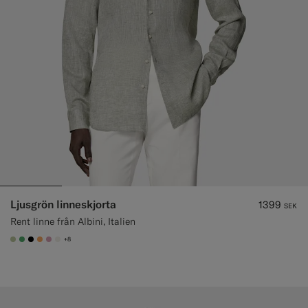
Ljusgrön linneskjorta
1399
SEK
Rent linne från Albini, Italien
+8
#BDC9A0
#50AA6A
#000000
#F9AA62
#DAA1B6
#F1EFE8