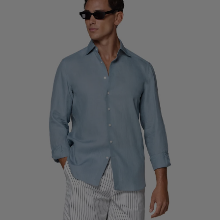
Skräddarsydda smokingbyxor
Skräddarsydda smokingskjortor
Guldkorn
Hur det fungerar