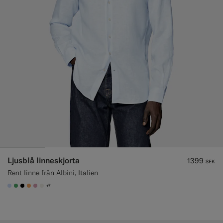
Ljusblå linneskjorta
1399
SEK
Rent linne från Albini, Italien
+7
#CCDCF9
#50AA6A
#000000
#F9AA62
#DAA1B6
#F1EFE8