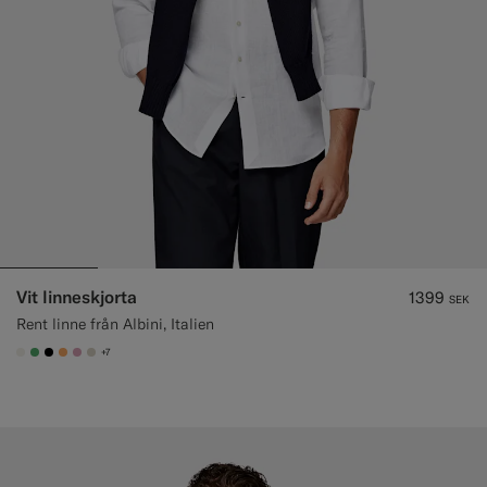
Vit linneskjorta
1399
SEK
Rent linne från Albini, Italien
+7
#F1EFE8
#50AA6A
#000000
#F9AA62
#DAA1B6
#D7D1C3