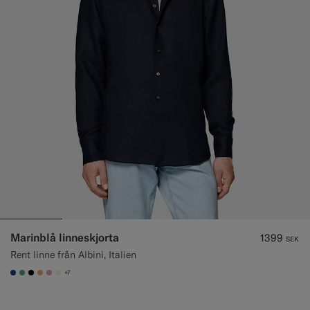
Marinblå linneskjorta
1399
SEK
Rent linne från Albini, Italien
+7
#1C3D7A
#50AA6A
#000000
#F9AA62
#DAA1B6
#F1EFE8