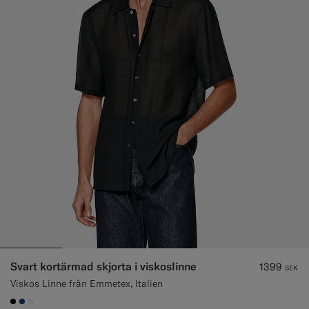
Svart kortärmad skjorta i viskoslinne
1399
SEK
Viskos Linne från Emmetex, Italien
#000000
#1C3D7A
#F1EFE8