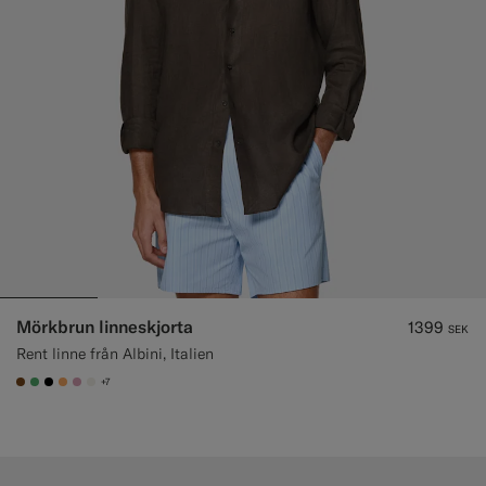
Mörkbrun linneskjorta
1399
SEK
Rent linne från Albini, Italien
+7
#76471B
#50AA6A
#000000
#F9AA62
#DAA1B6
#F1EFE8