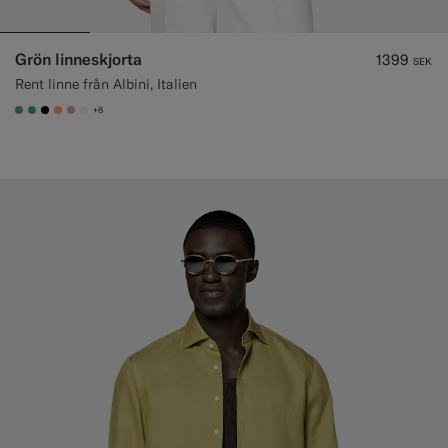
Grön linneskjorta
1399
SEK
Rent linne från Albini, Italien
+8
#50AA6A
#50AA6A
#000000
#F9AA62
#DAA1B6
#F1EFE8