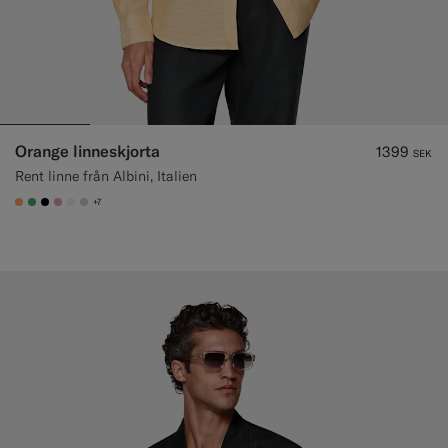
Orange linneskjorta
1399
SEK
Rent linne från Albini, Italien
+7
#F9AA62
#50AA6A
#000000
#DAA1B6
#F1EFE8
#D7D1C3