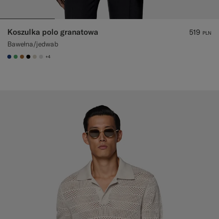
Koszulka polo granatowa
519
PLN
Bawełna/jedwab
+4
#1C3D7A
#50AA6A
#A56C36
#000000
#D7D1C3
#D9DADA