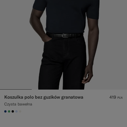
Koszulka polo bez guzików granatowa
419
PLN
Czysta bawełna
#1C3D7A
#50AA6A
#000000
#CCDCF9
#F1EFE8