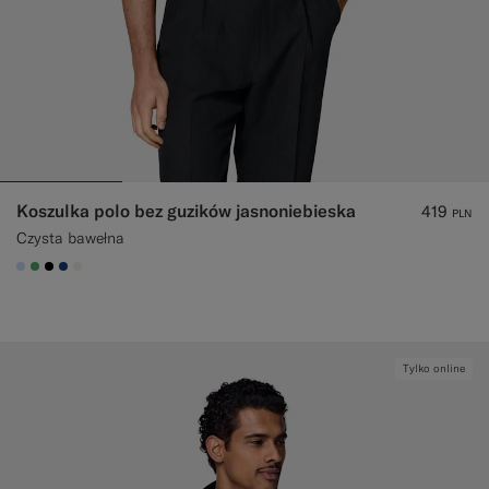
Koszulka polo bez guzików jasnoniebieska
419
PLN
Czysta bawełna
#CCDCF9
#50AA6A
#000000
#1C3D7A
#F1EFE8
Tylko online