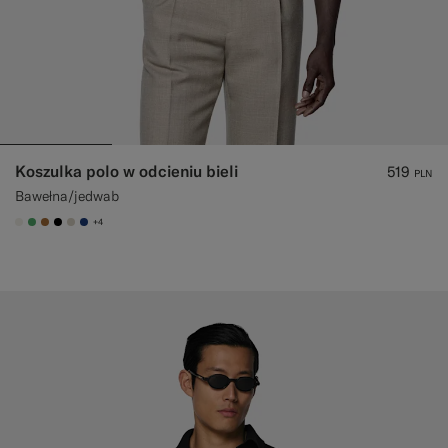
Koszulka polo w odcieniu bieli
519
PLN
Bawełna/jedwab
+4
#F1EFE8
#50AA6A
#A56C36
#000000
#D7D1C3
#1C3D7A