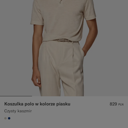
Koszulka polo w kolorze piasku
829
PLN
Czysty kaszmir
#D7D1C3
#1C3D7A