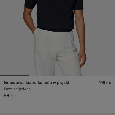
Granatowa koszulka polo w prążki
599
PLN
Bawełna/jedwab
#1C3D7A
#000000
#D7D1C3
#F1EFE8