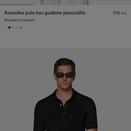
Koszulka polo bez guzików jasnożółta
519
PLN
Bawełna/jedwab
#FFEFB5
#3d4043
#CCDCF9
#F1EFE8
#BDC9A0