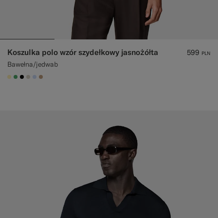
Koszulka polo wzór szydełkowy jasnożółta
599
PLN
Bawełna/jedwab
#FFEFB5
#50AA6A
#000000
#D7D1C3
#CCDCF9
#C4A181