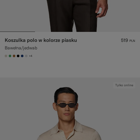
Koszulka polo w kolorze piasku
519
PLN
Bawełna/jedwab
+4
#D7D1C3
#50AA6A
#A56C36
#000000
#1C3D7A
#D9DADA
Tylko online