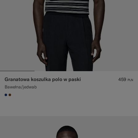
Granatowa koszulka polo w paski
459
PLN
Bawełna/jedwab
#1C3D7A
#76471B