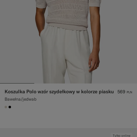
Koszulka Polo wzór szydełkowy w kolorze piasku
569
PLN
Bawełna/jedwab
#D7D1C3
#000000
Tylko online