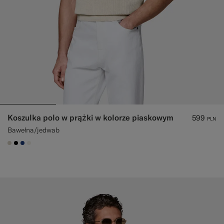
Koszulka polo w prążki w kolorze piaskowym
599
PLN
Bawełna/jedwab
#D7D1C3
#000000
#1C3D7A
#F1EFE8