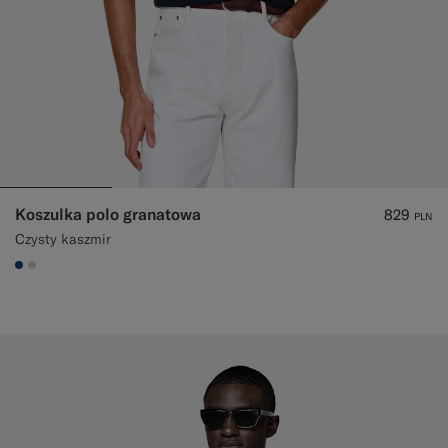
Koszulka polo granatowa
829
PLN
Czysty kaszmir
#1C3D7A
#D7D1C3