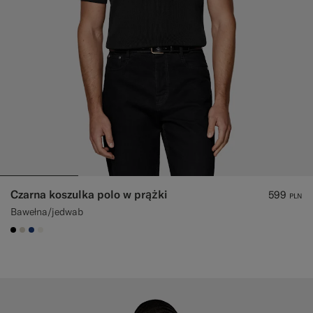
Czarna koszulka polo w prążki
599
PLN
Bawełna/jedwab
#000000
#D7D1C3
#1C3D7A
#F1EFE8