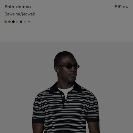
Polo zielona
519
PLN
Bawełna/jedwab
+4
#50AA6A
#A56C36
#000000
#D7D1C3
#1C3D7A
#D9DADA