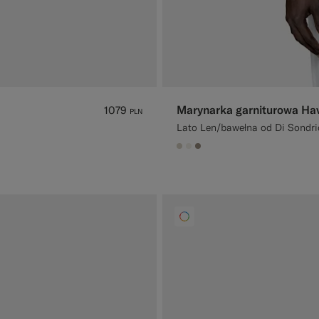
Marynarka garniturowa Hava
1079
PLN
Lato Len/bawełna od Di Sondri
#D7D1C3
#F1EFE8
#9B8F81