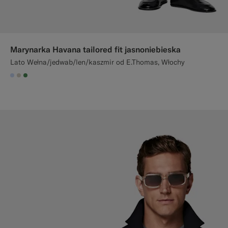
Marynarka Havana tailored fit jasnoniebieska
Lato Wełna/jedwab/len/kaszmir od E.Thomas, Włochy
#CCDCF9
#D7D1C3
#4D8C57