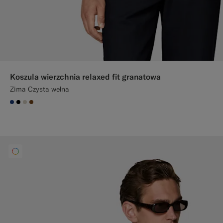
Koszula wierzchnia relaxed fit granatowa
Zima Czysta wełna
#1C3D7A
#000000
#D7D1C3
#76471B