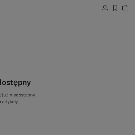
Konto
label.h
Zob
dostępny
t już niedostępny.
artykuły.