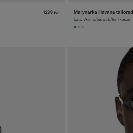
Marynarka Havana tailored 
1299
PLN
Lato Wełna/jedwab/len/kaszmi
#4D8C57
#D7D1C3
#CCDCF9