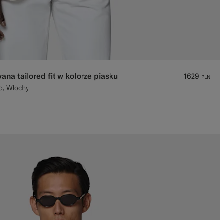
na tailored fit w kolorze piasku
1629
PLN
o, Włochy