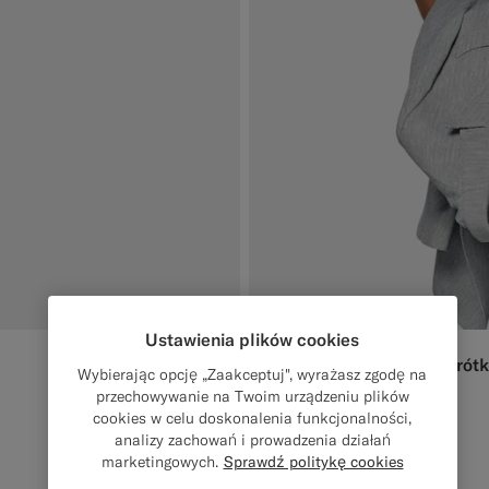
Ustawienia plików cookies
Prążkowany Henley z krótk
729
PLN
Wybierając opcję „Zaakceptuj", wyrażasz zgodę na
Bawełna/jedwab
przechowywanie na Twoim urządzeniu plików
cookies w celu doskonalenia funkcjonalności,
#F1EFE8
#000000
#3d4043
analizy zachowań i prowadzenia działań
marketingowych.
Sprawdź politykę cookies