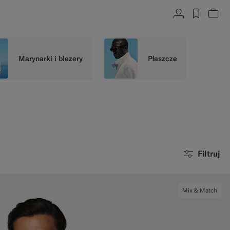
Konto
label.h
Zob
Marynarki i blezery
Płaszcze
Filtruj
Mix & Match