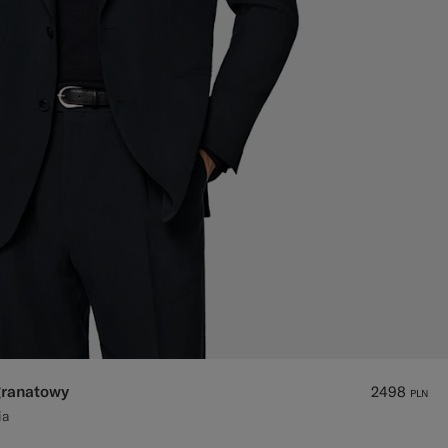
granatowy
2498
PLN
ia