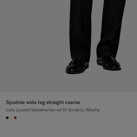
Spodnie wide leg straight czarne
Lato Lyocell/bawełna/len od Di Sondrio, Włochy
#000000
#F1EFE8
#76471B