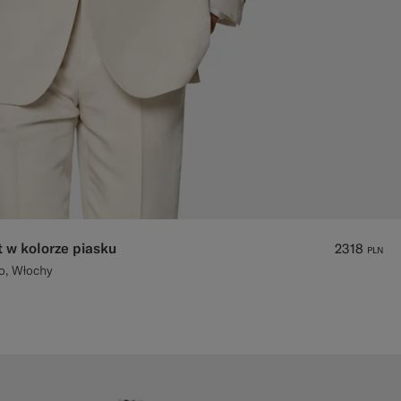
t w kolorze piasku
2318
PLN
o, Włochy