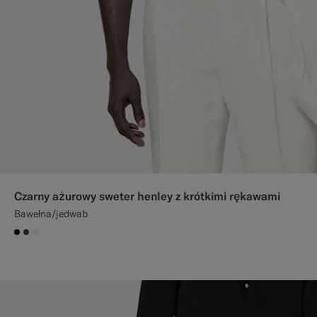
Czarny ażurowy sweter henley z krótkimi rękawami
Bawełna/jedwab
#000000
#3d4043
#F1EFE8