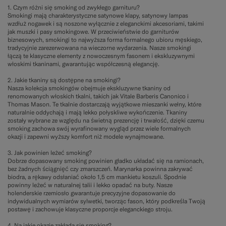
1. Czym różni się smoking od zwykłego garnituru?
Smokingi mają charakterystyczne satynowe klapy, satynowy lampas
wzdłuż nogawek i są noszone wyłącznie z eleganckimi akcesoriami, takimi
jak muszki i pasy smokingowe. W przeciwieństwie do garniturów
biznesowych, smokingi to najwyższa forma formalnego ubioru męskiego,
tradycyjnie zarezerwowana na wieczorne wydarzenia. Nasze smokingi
łączą te klasyczne elementy z nowoczesnym fasonem i ekskluzywnymi
włoskimi tkaninami, gwarantując współczesną elegancję.
2. Jakie tkaniny są dostępne na smokingi?
Nasza kolekcja smokingów obejmuje ekskluzywne tkaniny od
renomowanych włoskich tkalni, takich jak Vitale Barberis Canonico i
Thomas Mason. Te tkalnie dostarczają wyjątkowe mieszanki wełny, które
naturalnie oddychają i mają lekko połyskliwe wykończenie. Tkaniny
zostały wybrane ze względu na świetną prezencję i trwałość, dzięki czemu
smoking zachowa swój wyrafinowany wygląd przez wiele formalnych
okazji i zapewni wyższy komfort niż modele wynajmowane.
3. Jak powinien leżeć smoking?
Dobrze dopasowany smoking powinien gładko układać się na ramionach,
bez żadnych ściągnięć czy zmarszczeń. Marynarka powinna zakrywać
biodra, a rękawy odsłaniać około 1,5 cm mankietu koszuli. Spodnie
powinny leżeć w naturalnej talii i lekko opadać na buty. Nasze
holenderskie rzemiosło gwarantuje precyzyjne dopasowanie do
indywidualnych wymiarów sylwetki, tworząc fason, który podkreśla Twoją
postawę i zachowuje klasyczne proporcje eleganckiego stroju.
4. Na jakie okazje zakłada się smoking?