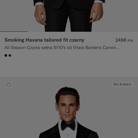
Smoking Havana tailored fit czarny
2498
PLN
All Season Czysta wełna S110's od Vitale Barberis Canonico, Włochy
#000000
#1C3D7A
Mix & Match