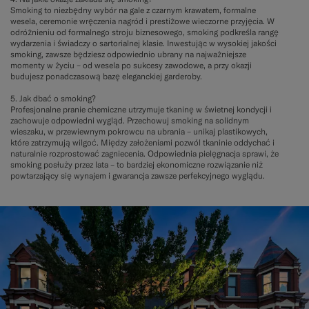
Smoking to niezbędny wybór na gale z czarnym krawatem, formalne
wesela, ceremonie wręczenia nagród i prestiżowe wieczorne przyjęcia. W
odróżnieniu od formalnego stroju biznesowego, smoking podkreśla rangę
wydarzenia i świadczy o sartorialnej klasie. Inwestując w wysokiej jakości
smoking, zawsze będziesz odpowiednio ubrany na najważniejsze
momenty w życiu – od wesela po sukcesy zawodowe, a przy okazji
budujesz ponadczasową bazę eleganckiej garderoby.
5. Jak dbać o smoking?
Profesjonalne pranie chemiczne utrzymuje tkaninę w świetnej kondycji i
zachowuje odpowiedni wygląd. Przechowuj smoking na solidnym
wieszaku, w przewiewnym pokrowcu na ubrania – unikaj plastikowych,
które zatrzymują wilgoć. Między założeniami pozwól tkaninie oddychać i
naturalnie rozprostować zagniecenia. Odpowiednia pielęgnacja sprawi, że
smoking posłuży przez lata – to bardziej ekonomiczne rozwiązanie niż
powtarzający się wynajem i gwarancja zawsze perfekcyjnego wyglądu.