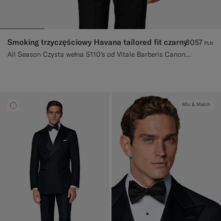
Smoking trzyczęściowy Havana tailored fit czarny
3057
PLN
All Season Czysta wełna S110's od Vitale Barberis Canonico, Włochy
Mix & Match