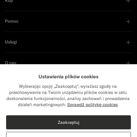
Kup
Pomoc
Usługi
O nas
Ustawienia plików cookies
Wybierając opcję „Zaakceptuj", wyrażasz zgodę na
przechowywanie na Twoim urządzeniu plików cookies w celu
Lider zrównoważonego rozwoju
doskonalenia funkcjonalności, analizy zachowań i prowadzenia
Close
Wysyłka do: Stany Zjednoczone?
działań marketingowych.
Sprawdź politykę cookies
Zaktualizuj lokalizację, aby uzyskać dostęp
do odpowiednich produktów i treści
Zaakceptuj
Stany Zjednoczone
(USD)