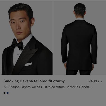
Smoking Havana tailored fit czarny
2498
PLN
All Season Czysta wełna S110's od Vitale Barberis Canonico, Włochy
#000000
#1C3D7A