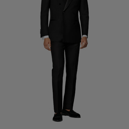
Spodnie smokingowe na miarę
Koszule smokingowe na miarę
W centrum uwagi
Jak to działa