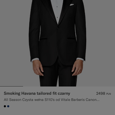
Smoking Havana tailored fit czarny
2498
PLN
All Season Czysta wełna S110's od Vitale Barberis Canonico, Włochy
#000000
#1C3D7A