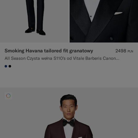
Smoking Havana tailored fit granatowy
2498
PLN
All Season Czysta wełna S110's od Vitale Barberis Canonico, Włochy
#1C3D7A
#000000