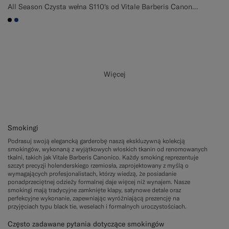
All Season Czysta wełna S110's od Vitale Barberis Canonico, Włochy
#000000
#1C3D7A
Więcej
Smokingi
Podrasuj swoją elegancką garderobę naszą ekskluzywną kolekcją
smokingów, wykonaną z wyjątkowych włoskich tkanin od renomowanych
tkalni, takich jak Vitale Barberis Canonico. Każdy smoking reprezentuje
szczyt precyzji holenderskiego rzemiosła, zaprojektowany z myślą o
wymagających profesjonalistach, którzy wiedzą, że posiadanie
ponadprzeciętnej odzieży formalnej daje więcej niż wynajem. Nasze
smokingi mają tradycyjne zamknięte klapy, satynowe detale oraz
perfekcyjne wykonanie, zapewniając wyróżniającą prezencję na
przyjęciach typu black tie, weselach i formalnych uroczystościach.
Często zadawane pytania dotyczące smokingów