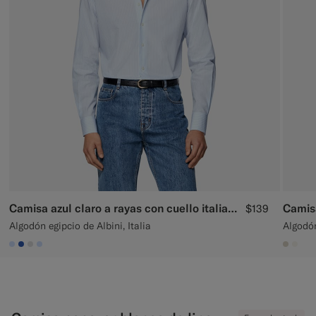
Pantalones de smoking a medida
Camisas de smoking a medida
Destacados
Cómo funciona
Camisa azul claro a rayas con cuello italiano
Camisa
$139
Algodón egipcio de Albini, Italia
Algodón
#CCDCF9
#2E59AE
#D9DADA
#CCDCF9
#D7D1
#F1