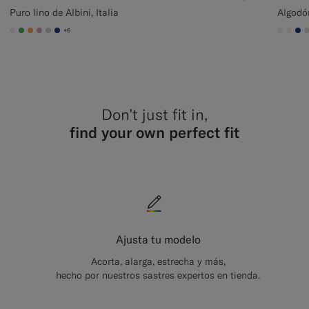
Puro lino de Albini, Italia
Algodó
+6
#F1EFE8
#50AA6A
#F9AA62
#DAA1B6
#D7D1C3
#1C3D7A
#F1EF
#F1
#1
Don’t just fit in,
find your own perfect fit
Ajusta tu modelo
Acorta, alarga, estrecha y más,
hecho por nuestros sastres expertos en tienda.