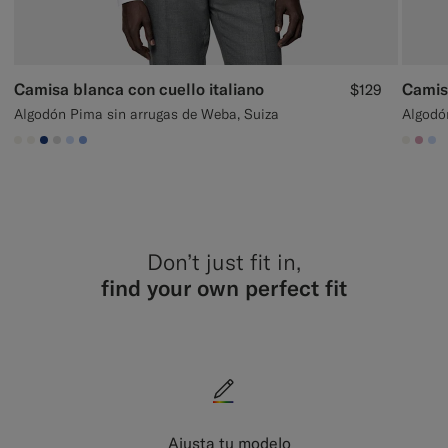
Camisa blanca con cuello italiano
Camis
$129
Algodón Pima sin arrugas de Weba, Suiza
Algodón
#F1EFE8
#F1EFE8
#1C3D7A
#D9DADA
#CCDCF9
#82A1DC
#F1EF
#DA
#
Don’t just fit in,
find your own perfect fit
Ajusta tu modelo