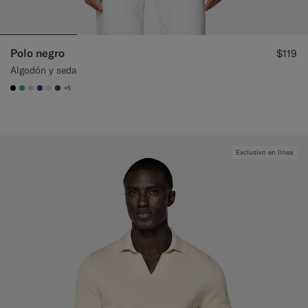
Polo negro
$119
Algodón y seda
+5
#000000
#50AA6A
#D7D1C3
#1C3D7A
#D9DADA
#3d4043
Exclusivo en línea