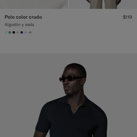
Polo color crudo
$119
Algodón y seda
+5
#F1EFE8
#50AA6A
#000000
#D7D1C3
#1C3D7A
#D9DADA