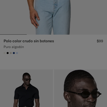
Polo color crudo sin botones
$99
Puro algodón
#F1EFE8
#000000
#D7D1C3
#1C3D7A
#CCDCF9