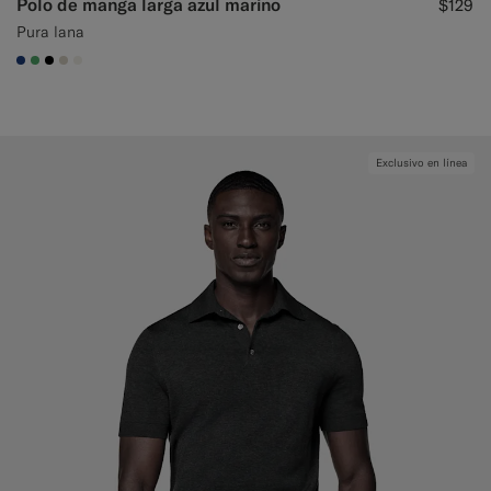
Polo de manga larga azul marino
$129
Pura lana
#1C3D7A
#50AA6A
#000000
#D7D1C3
#F1EFE8
Exclusivo en línea