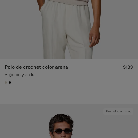
Polo de crochet color arena
$139
Algodón y seda
#D7D1C3
#000000
Exclusivo en línea