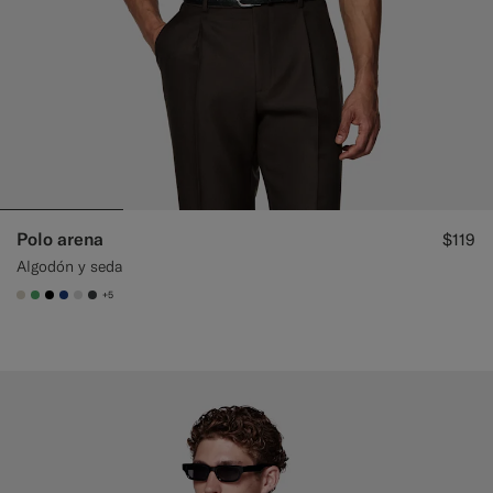
Polo arena
$119
Algodón y seda
+5
#D7D1C3
#50AA6A
#000000
#1C3D7A
#D9DADA
#3d4043