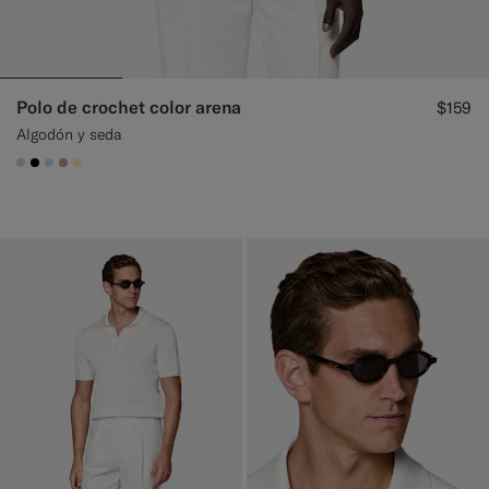
Polo de crochet color arena
$159
Algodón y seda
#D7D1C3
#000000
#CCDCF9
#C4A181
#FFEFB5