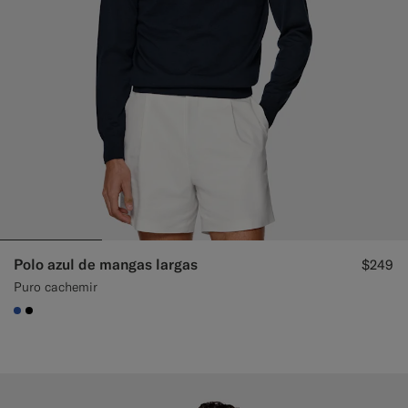
Polo azul de mangas largas
$249
Puro cachemir
#2E59AE
#000000