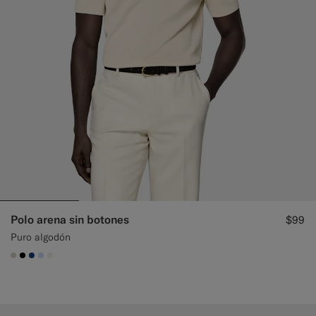
Polo arena sin botones
$99
Puro algodón
#D7D1C3
#000000
#1C3D7A
#CCDCF9
#F1EFE8