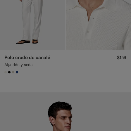
Polo crudo de canalé
$159
Algodón y seda
#F1EFE8
#000000
#D7D1C3
#1C3D7A