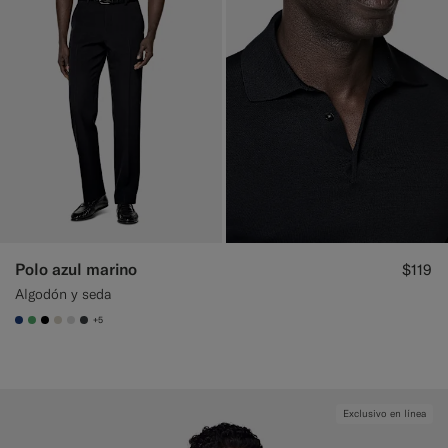
Polo azul marino
$119
Algodón y seda
+5
#1C3D7A
#50AA6A
#000000
#D7D1C3
#D9DADA
#3d4043
Exclusivo en línea