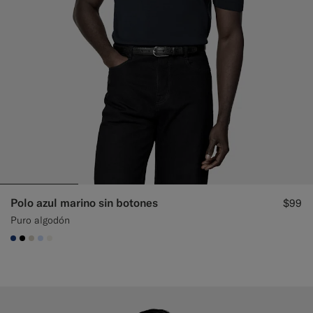
Polo azul marino sin botones
$99
Puro algodón
#1C3D7A
#000000
#D7D1C3
#CCDCF9
#F1EFE8