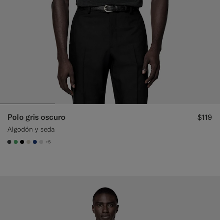
Polo gris oscuro
$119
Algodón y seda
+5
#3d4043
#50AA6A
#000000
#D7D1C3
#1C3D7A
#D9DADA