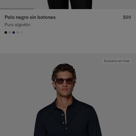
Polo negro sin botones
$99
Puro algodón
#000000
#D7D1C3
#1C3D7A
#CCDCF9
#F1EFE8
Exclusivo en línea