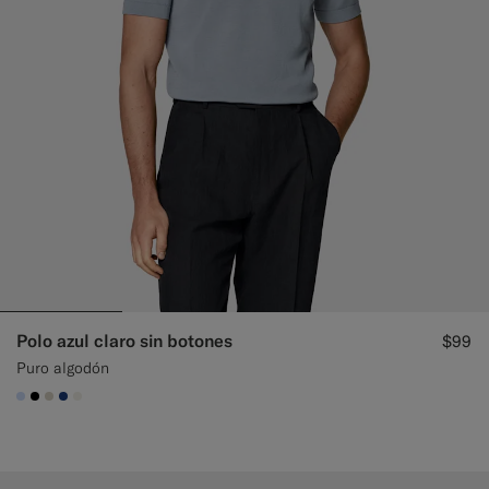
Polo azul claro sin botones
$99
Puro algodón
#CCDCF9
#000000
#D7D1C3
#1C3D7A
#F1EFE8