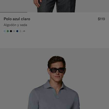
Polo azul claro
$119
Algodón y seda
+5
#CCDCF9
#50AA6A
#000000
#D7D1C3
#1C3D7A
#D9DADA