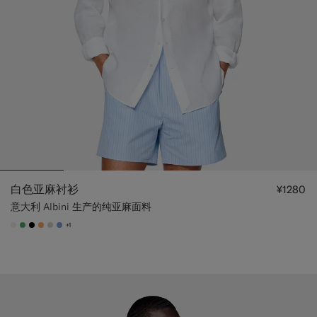
白色亚麻衬衫
¥1280
意大利 Albini 生产的纯亚麻面料
+1
#F1EFE8
#50AA6A
#000000
#F9AA62
#D7D1C3
#82A1DC