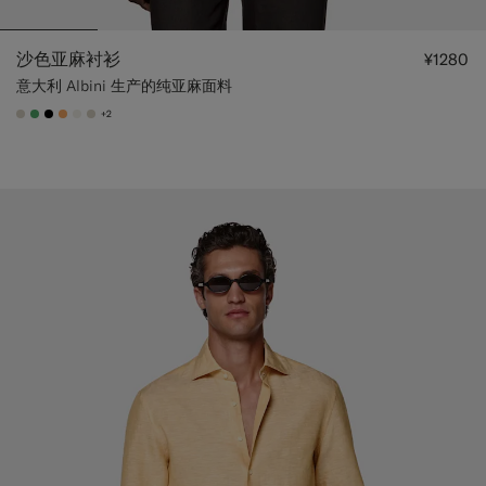
沙色亚麻衬衫
¥1280
意大利 Albini 生产的纯亚麻面料
+2
#D7D1C3
#50AA6A
#000000
#F9AA62
#F1EFE8
#D7D1C3