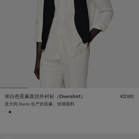
米白色亚麻真丝外衬衫（Overshirt）
¥2080
意大利 Beste 生产的亚麻、丝绸面料
#F1EFE8
#76471B