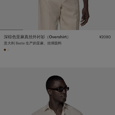
深棕色亚麻真丝外衬衫（Overshirt）
¥2080
意大利 Beste 生产的亚麻、丝绸面料
#76471B
#F1EFE8