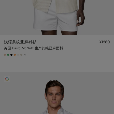
浅棕条纹亚麻衬衫
¥1280
英国 Baird McNutt 生产的纯亚麻面料
+1
#E4C4A9
#50AA6A
#000000
#F9AA62
#F1EFE8
#D7D1C3