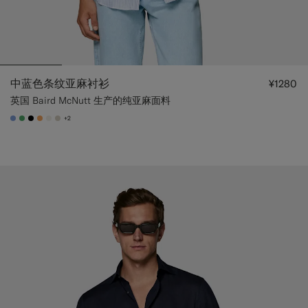
中蓝色条纹亚麻衬衫
¥1280
英国 Baird McNutt 生产的纯亚麻面料
+2
#82A1DC
#50AA6A
#000000
#F9AA62
#F1EFE8
#D7D1C3