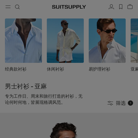
Menu
搜索
帐户
label.h
查
button.back
返回
返回
返回
返回
返回
返回
闭
关
结
结
结
结
结
结
搜索
成衣
鞋履
配饰
Custom Made
系列
场合
搜索
西装
乐福鞋和便鞋
领带和领结
定制西装
针织衫和毛衣
牛津鞋与德比鞋
口袋巾
定制西装上衣
经典款衬衫
休闲衬衫
易护理衬衫
亚
长裤和短裤
球鞋
皮带
定制背心
Polo 衫和 T 恤
礼服鞋
袜子
定制长裤
男士衬衫 - 亚麻
专为工作日、周末和旅行打造的衬衫，无
衬衫
一字拖凉鞋与穆勒鞋
礼服配饰
定制衬衫
论何时何地，皆展现格调风范。
筛选
1
外套和马甲
定制大衣
西装上衣和西装外套
定制礼服西装
礼服
定制礼服外套