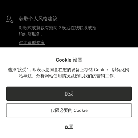
获取个人风格建议
对款式或剪裁有疑问？欢迎在线联系或预
约到店服务。
咨询造型专家
Cookie 设置
免运费和免费退货
选择“接受”，即表示您同意在您的设备上存储 Cookie，以优化网
享受全网免费配送。
站导航、分析网站使用情况及协助我们的营销工作。
Close
亦可前往最近门店取件。
配送：美国？
了解更多
更新您的位置，查看与您相关的产品和内容。
接受
美国
(USD)
打造合身装扮
仅限必要的 Cookie
驻店裁缝修改服务 30 分钟至 3 天内完
切换位置
成。
设置
了解更多