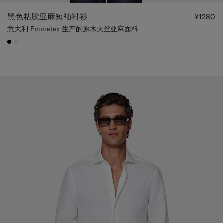
黑色粘胶亚麻短袖衬衫
¥1280
意大利 Emmetex 生产的原木天丝亚麻面料
#000000
#F1EFE8