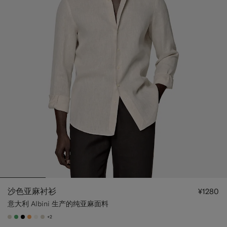
沙色亚麻衬衫
¥1280
意大利 Albini 生产的纯亚麻面料
+2
#D7D1C3
#50AA6A
#000000
#F9AA62
#F1EFE8
#D7D1C3