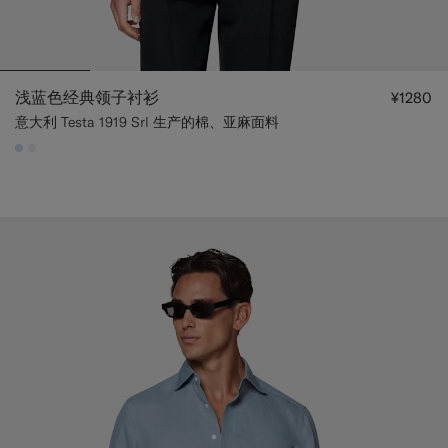
浅蓝色经典领子衬衫
¥1280
意大利 Testa 1919 Srl 生产的棉、亚麻面料
#CCDCF9
#F1EFE8