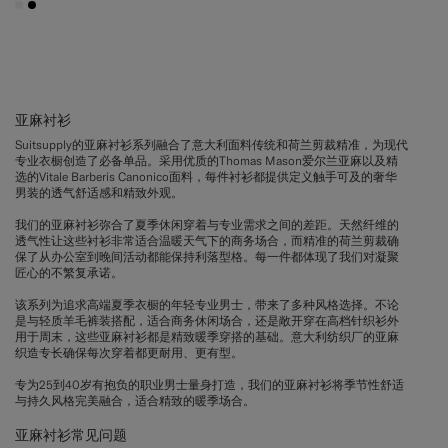
#F1EFE8
#000000
亚麻衬衫
Suitsupply的亚麻衬衫系列融合了意大利面料传统和荷兰剪裁精准，为现代
专业衣橱创造了必备单品。采用优质的Thomas Mason爱尔兰亚麻以及精
选的Vitale Barberis Canonico面料，每件衬衫都提供定义触手可及的奢华
男装的透气舒适感和精致外观。
我们的亚麻衬衫弥合了夏季休闲穿着与专业需求之间的差距。天然纤维的
透气性让这些衬衫非常适合温暖天气下的商务场合，而精准的荷兰剪裁确
保了从办公室到晚间活动都能保持利落型格。每一件都体现了我们对凝聚
匠心的不繁复承诺。
该系列为追求高端夏季衣橱的年轻专业男士，带来了多种风格选择。不论
是与轻质羊毛裤装搭配，适合商务休闲场合，还是敞开穿在高档针织衫外
用于周末，这些亚麻衬衫都是精致暖季穿搭的基础。意大利纺织厂的亚麻
织造专长确保每次穿着都更耐用、更有型。
专为25到40岁有抱负的职业男士量身打造，我们的亚麻衬衫将季节性舒适
与持久风格完美融合，适合精致的暖季场合。
亚麻衬衫常见问题