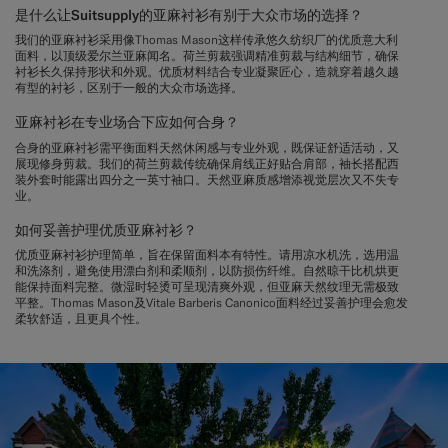
是什么让Suitsupply的亚麻衬衫有别于大众市场的选择？
我们的亚麻衬衫采用像Thomas Mason这样传承悠久纺织厂的优质意大利
面料，以顶级爱尔兰亚麻闻名。荷兰剪裁强调精准剪裁与结构细节，确保
衬衫长久保持形状和外观。优质材料结合专业凝聚匠心，造就穿着越久越
有型的衬衫，区别于一般的大众市场选择。
亚麻衬衫在专业场合下应如何合身？
合身的亚麻衬衫需平衡面料天然休闲感与专业外观，既保证舒适活动，又
展现修身剪裁。我们的荷兰剪裁传统确保肩线正好贴合肩部，袖长搭配西
装外套时能露出四分之一英寸袖口。天然亚麻质感增添视觉层次又不失专
业。
如何妥善护理优质亚麻衬衫？
优质亚麻衬衫护理简单，旨在保留面料本有特性。请用凉水机洗，选用温
和洗涤剂，避免使用漂白剂和柔顺剂，以防损伤纤维。自然晾干比机烘更
能保持面料完整。微湿时轻烫可呈现清爽外观，但亚麻天然纹理无需极致
平整。Thomas Mason及Vitale Barberis Canonico面料经过妥善护理会愈发
柔软舒适，且更具个性。