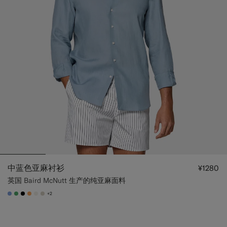
中蓝色亚麻衬衫
¥1280
英国 Baird McNutt 生产的纯亚麻面料
+2
#82A1DC
#50AA6A
#000000
#F9AA62
#F1EFE8
#D7D1C3