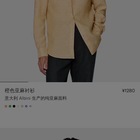
橙色亚麻衬衫
¥1280
意大利 Albini 生产的纯亚麻面料
+1
#F9AA62
#50AA6A
#000000
#F1EFE8
#D7D1C3
#82A1DC