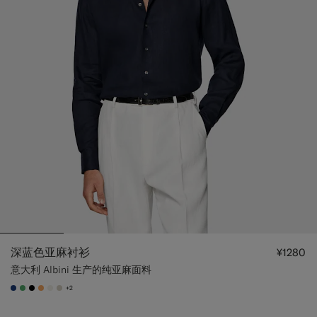
深蓝色亚麻衬衫
¥1280
意大利 Albini 生产的纯亚麻面料
+2
#1C3D7A
#50AA6A
#000000
#F9AA62
#F1EFE8
#D7D1C3