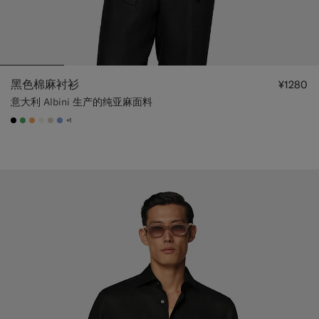
黑色棉麻衬衫
¥1280
意大利 Albini 生产的纯亚麻面料
+1
#000000
#50AA6A
#F9AA62
#F1EFE8
#D7D1C3
#82A1DC