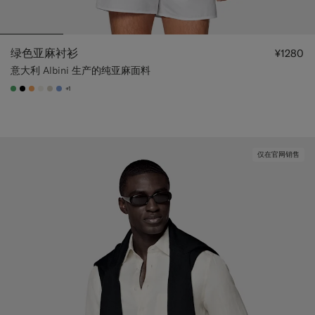
绿色亚麻衬衫
¥1280
意大利 Albini 生产的纯亚麻面料
+1
#50AA6A
#000000
#F9AA62
#F1EFE8
#D7D1C3
#82A1DC
仅在官网销售