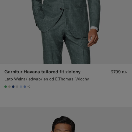
Garnitur Havana tailored fit zielony
2799
PLN
Lato Wełna/jedwab/len od E.Thomas, Włochy
+2
#50AA6A
#D7D1C3
#1C3D7A
#D9DADA
#CCDCF9
#82A1DC