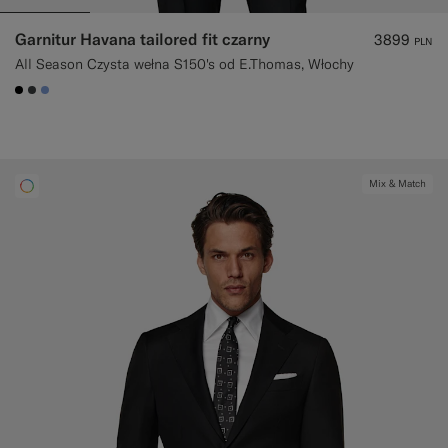
Garnitur Havana tailored fit czarny
3899
PLN
All Season Czysta wełna S150's od E.Thomas, Włochy
#000000
#3d4043
#82A1DC
Mix & Match