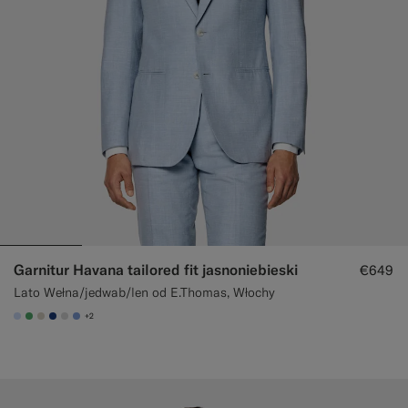
Garnitur Havana tailored fit jasnoniebieski
€649
Lato Wełna/jedwab/len od E.Thomas, Włochy
+2
#CCDCF9
#50AA6A
#D7D1C3
#1C3D7A
#D9DADA
#82A1DC