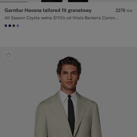
Garnitur Havana tailored fit granatowy
2278
PLN
All Season Czysta wełna S110's od Vitale Barberis Canonico, Włochy
#1C3D7A
#000000
#3d4043
#82A1DC