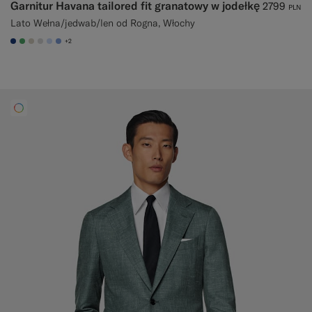
Garnitur Havana tailored fit granatowy w jodełkę
2799
PLN
Lato Wełna/jedwab/len od Rogna, Włochy
+2
#1C3D7A
#50AA6A
#D7D1C3
#D9DADA
#CCDCF9
#82A1DC