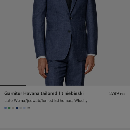
Garnitur Havana tailored fit niebieski
2799
PLN
Lato Wełna/jedwab/len od E.Thomas, Włochy
+2
#82A1DC
#50AA6A
#D7D1C3
#1C3D7A
#D9DADA
#CCDCF9