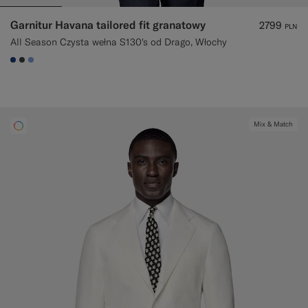
Garnitur Havana tailored fit granatowy
2799
PLN
All Season Czysta wełna S130's od Drago, Włochy
#1C3D7A
#3d4043
#82A1DC
Mix & Match