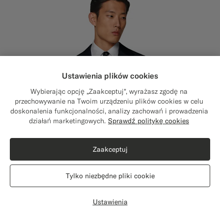
Ustawienia plików cookies
Wybierając opcję „Zaakceptuj", wyrażasz zgodę na
przechowywanie na Twoim urządzeniu plików cookies w celu
doskonalenia funkcjonalności, analizy zachowań i prowadzenia
Close
Wysyłka do: Stany Zjednoczone?
działań marketingowych.
Sprawdź politykę cookies
Zaktualizuj lokalizację, aby uzyskać dostęp
do odpowiednich produktów i treści
Zaakceptuj
Stany Zjednoczone
(USD)
Tylko niezbędne pliki cookie
Zmień lokalizację
Ustawienia