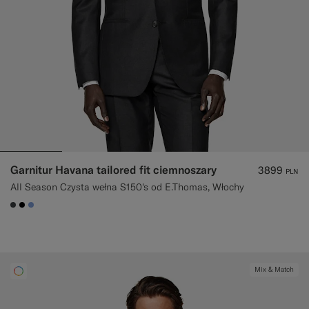
Garnitur Havana tailored fit ciemnoszary
3899
PLN
All Season Czysta wełna S150's od E.Thomas, Włochy
#3d4043
#000000
#82A1DC
Mix & Match