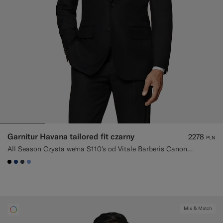
Garnitur Havana tailored fit czarny
2278
PLN
All Season Czysta wełna S110's od Vitale Barberis Canonico, Włochy
#000000
#1C3D7A
#3d4043
#82A1DC
Mix & Match