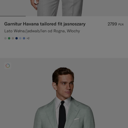
Garnitur Havana tailored fit jasnoszary
2799
PLN
Lato Wełna/jedwab/len od Rogna, Włochy
+2
#D9DADA
#50AA6A
#D7D1C3
#1C3D7A
#CCDCF9
#82A1DC