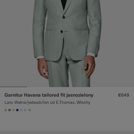
Garnitur Havana tailored fit jasnozielony
€649
Lato Wełna/jedwab/len od E.Thomas, Włochy
+2
#BDC9A0
#50AA6A
#D7D1C3
#1C3D7A
#D9DADA
#CCDCF9