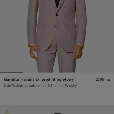
Spodnie smokingowe na miarę
Koszule smokingowe na miarę
W centrum uwagi
Jak to działa
Garnitur Havana tailored fit fioletowy
2799
PLN
Lato Wełna/jedwab/len od E.Thomas, Włochy