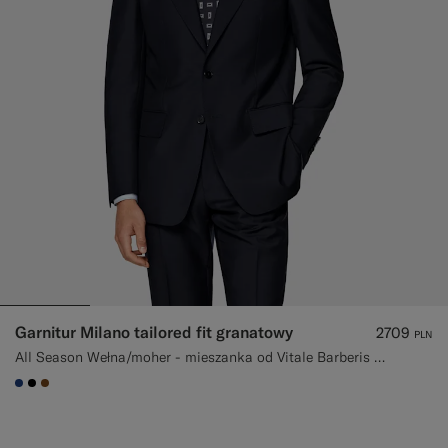
Garnitur Milano tailored fit granatowy
2709
PLN
All Season Wełna/moher - mieszanka od Vitale Barberis Canonico, Włochy
#1C3D7A
#000000
#76471B