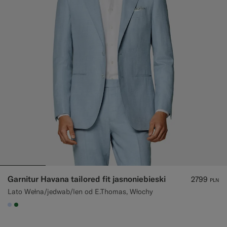
Garnitur Havana tailored fit jasnoniebieski
2799
PLN
Lato Wełna/jedwab/len od E.Thomas, Włochy
#CCDCF9
#227038