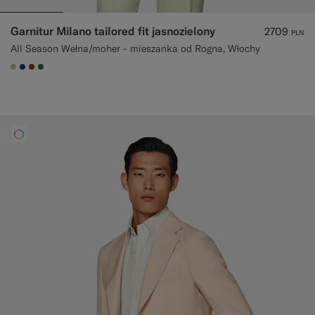
Garnitur Milano tailored fit jasnozielony
2709
PLN
All Season Wełna/moher - mieszanka od Rogna, Włochy
#BDC9A0
#1C3D7A
#76471B
#227038