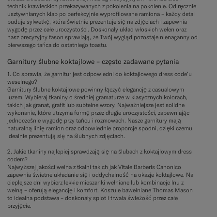
technik krawieckich przekazywanych z pokolenia na pokolenie. Od ręcznie
usztywnianych klap po perfekcyjnie wyprofilowane ramiona – każdy detal
buduje sylwetkę, która świetnie prezentuje się na zdjęciach i zapewnia
wygodę przez całe uroczystości. Doskonały układ włoskich wełen oraz
nasz precyzyjny fason sprawiają, że Twój wygląd pozostaje nienaganny od
pierwszego tańca do ostatniego toastu.
Garnitury ślubne koktajlowe – często zadawane pytania
1. Co sprawia, że garnitur jest odpowiedni do koktajlowego dress code’u
weselnego?
Garnitury ślubne koktajlowe powinny łączyć elegancję z casualowym
luzem. Wybieraj tkaniny o średniej gramaturze w klasycznych kolorach,
takich jak granat, grafit lub subtelne wzory. Najważniejsze jest solidne
wykonanie, które utrzyma formę przez długie uroczystości, zapewniając
jednocześnie wygodę przy tańcu i rozmowach. Nasze garnitury mają
naturalną linię ramion oraz odpowiednie proporcje spodni, dzięki czemu
idealnie prezentują się na ślubnych zdjęciach.
2. Jakie tkaniny najlepiej sprawdzają się na ślubach z koktajlowym dress
codem?
Najwyższej jakości wełna z tkalni takich jak Vitale Barberis Canonico
zapewnia świetne układanie się i oddychalność na okazje koktajlowe. Na
cieplejsze dni wybierz lekkie mieszanki wełniane lub kombinacje lnu z
wełną – oferują elegancję i komfort. Koszule bawełniane Thomas Mason
to idealna podstawa – doskonały splot i trwała świeżość przez całe
przyjęcie.