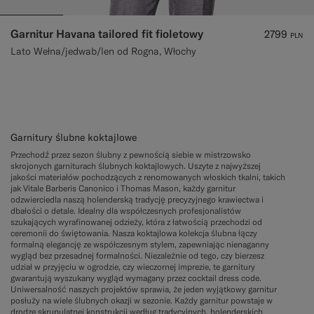
Garnitur Havana tailored fit fioletowy
2799
PLN
Lato Wełna/jedwab/len od Rogna, Włochy
Garnitury ślubne koktajlowe
Przechodź przez sezon ślubny z pewnością siebie w mistrzowsko
skrojonych garniturach ślubnych koktajlowych. Uszyte z najwyższej
jakości materiałów pochodzących z renomowanych włoskich tkalni, takich
jak Vitale Barberis Canonico i Thomas Mason, każdy garnitur
odzwierciedla naszą holenderską tradycję precyzyjnego krawiectwa i
dbałości o detale. Idealny dla współczesnych profesjonalistów
szukających wyrafinowanej odzieży, która z łatwością przechodzi od
ceremonii do świętowania. Nasza koktajlowa kolekcja ślubna łączy
formalną elegancję ze współczesnym stylem, zapewniając nienaganny
wygląd bez przesadnej formalności. Niezależnie od tego, czy bierzesz
udział w przyjęciu w ogrodzie, czy wieczornej imprezie, te garnitury
gwarantują wyszukany wygląd wymagany przez cocktail dress code.
Uniwersalność naszych projektów sprawia, że jeden wyjątkowy garnitur
posłuży na wiele ślubnych okazji w sezonie. Każdy garnitur powstaje w
drodze skrupulatnej konstrukcji według tradycyjnych, holenderskich