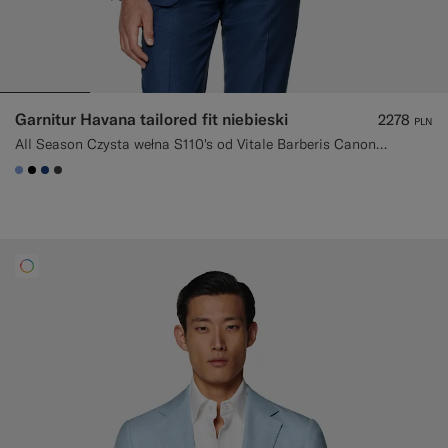
Garnitur Havana tailored fit niebieski
2278
PLN
All Season Czysta wełna S110's od Vitale Barberis Canonico, Włochy
#82A1DC
#000000
#1C3D7A
#3d4043