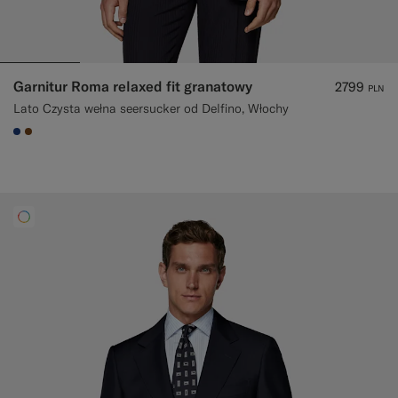
Garnitur Roma relaxed fit granatowy
2799
PLN
Lato Czysta wełna seersucker od Delfino, Włochy
#1C3D7A
#76471B