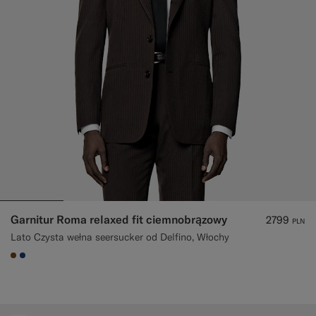
Spodnie smokingowe na miarę
Koszule smokingowe na miarę
W centrum uwagi
Jak to działa
Garnitur Roma relaxed fit ciemnobrązowy
2799
PLN
Lato Czysta wełna seersucker od Delfino, Włochy
#76471B
#1C3D7A