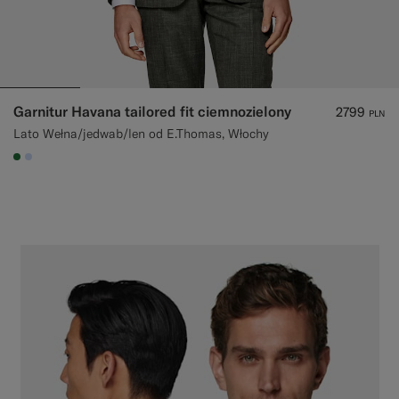
Garnitur Havana tailored fit ciemnozielony
2799
PLN
Lato Wełna/jedwab/len od E.Thomas, Włochy
#227038
#CCDCF9