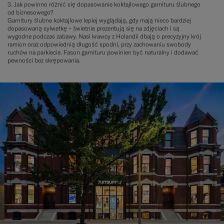
3. Jak powinno różnić się dopasowanie koktajlowego garnituru ślubnego
od biznesowego?
Garnitury ślubne koktajlowe lepiej wyglądają, gdy mają nieco bardziej
dopasowaną sylwetkę – świetnie prezentują się na zdjęciach i są
wygodne podczas zabawy. Nasi krawcy z Holandii dbają o precyzyjny krój
ramion oraz odpowiednią długość spodni, przy zachowaniu swobody
ruchów na parkiecie. Fason garnituru powinien być naturalny i dodawać
pewności bez skrępowania.