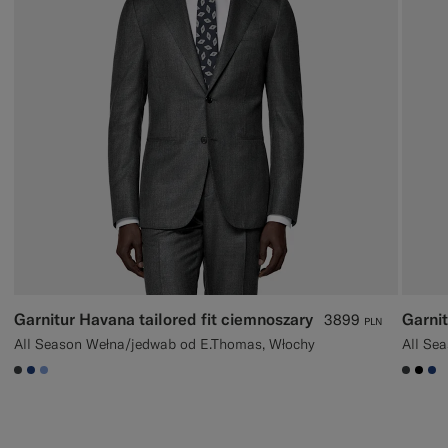
Garnitur Havana tailored fit ciemnoszary
3899
PLN
All Season Wełna/jedwab od E.Thomas, Włochy
#3d4043
#1C3D7A
#82A1DC
#3d40
#00
#1