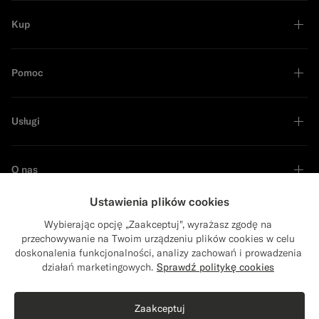
Kup
Pomoc
Usługi
O nas
Ustawienia plików cookies
Wybierając opcję „Zaakceptuj", wyrażasz zgodę na
przechowywanie na Twoim urządzeniu plików cookies w celu
Lider zrównoważonego rozwoju
doskonalenia funkcjonalności, analizy zachowań i prowadzenia
Close
Wysyłka do: Stany Zjednoczone?
działań marketingowych.
Sprawdź politykę cookies
Zaktualizuj lokalizację, aby uzyskać dostęp
Kup ten zestaw
do odpowiednich produktów i treści
Zaakceptuj