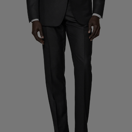
Spodnie smokingowe na miarę
Koszule smokingowe na miarę
W centrum uwagi
Jak to działa