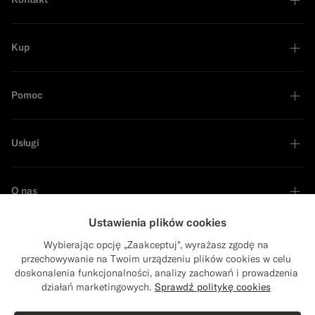
Kup
Pomoc
Usługi
O nas
Ustawienia plików cookies
Wybierając opcję „Zaakceptuj", wyrażasz zgodę na
przechowywanie na Twoim urządzeniu plików cookies w celu
Lider zrównoważonego rozwoju
doskonalenia funkcjonalności, analizy zachowań i prowadzenia
Close
Wysyłka do: Stany Zjednoczone?
działań marketingowych.
Sprawdź politykę cookies
Zaktualizuj lokalizację, aby uzyskać dostęp
Kup ten zestaw