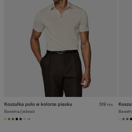
Koszulka polo w kolorze piasku
Koszul
519
PLN
Bawełna/jedwab
Bawełn
+4
#D7D1C3
#50AA6A
#A56C36
#000000
#1C3D7A
#D9DADA
#F1EF
#50
#A