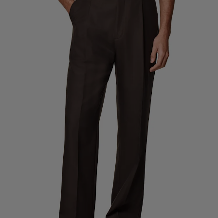
Spodnie smokingowe na miarę
Koszule smokingowe na miarę
W centrum uwagi
Jak to działa