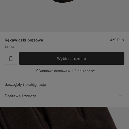
Spodnie smokingowe na miarę
Koszule smokingowe na miarę
W centrum uwagi
Rękawiczki brązowe
459
PLN
Zamsz
Jak to działa
Wybierz rozmiar
label.header.wishlist
Darmowa dostawa w 1–3 dni robocze
Szczegóły i pielęgnacja
Dostawa i zwroty