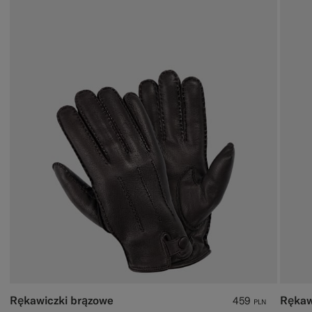
Rękawiczki brązowe
Rękaw
459
PLN