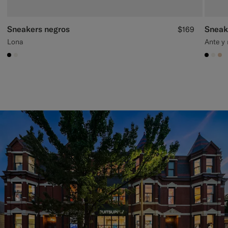
Sneakers negros
Sneak
$169
Lona
Ante y
#000000
#F1EFE8
#000
#F1
#E