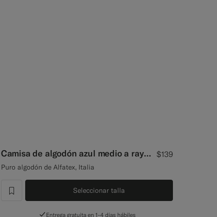
Camisa de algodón azul medio a rayas de manga corta.
$139
Puro algodón de Alfatex, Italia
Seleccionar talla
label.header.wishlist
Entrega gratuita en 1-4 días hábiles