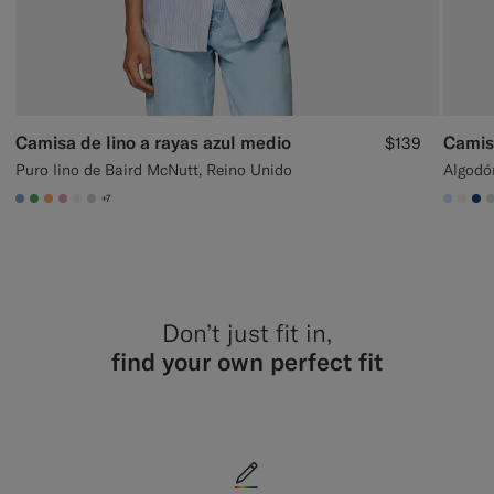
Camisa de lino a rayas azul medio
$139
Puro lino de Baird McNutt, Reino Unido
Algodó
+7
#82A1DC
#50AA6A
#F9AA62
#DAA1B6
#F1EFE8
#D7D1C3
#CCD
#F1
#1
Don’t just fit in,
find your own perfect fit