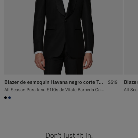
Blazer de esmoquin Havana negro corte Tailored
$519
All Season Pura lana S110s de Vitale Barberis Canonico, Italia
#000000
#1C3D7A
Don’t just fit in,