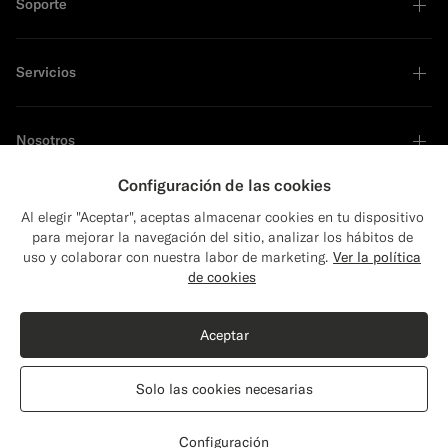
Soporte
Servicios
Nosotros
Configuración de las cookies
Al elegir "Aceptar", aceptas almacenar cookies en tu dispositivo
para mejorar la navegación del sitio, analizar los hábitos de
Líder en sostenibilidad
uso y colaborar con nuestra labor de marketing.
Ver la política
de cookies
Comprar el look
Aceptar
Blazer de esmoquin Havana negro corte Tailored
$519
Solo las cookies necesarias
All Season Pura lana S110s de Vitale Barberis Canonico, Italia
United States
Español
Declaración de privacidad
Configuración
Personalizar
Seleccionar talla