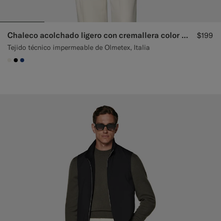
Chaleco acolchado ligero con cremallera color crudo
$199
Tejido técnico impermeable de Olmetex, Italia
#F1EFE8
#000000
#1C3D7A