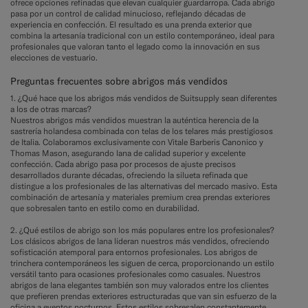
ofrece opciones refinadas que elevan cualquier guardarropa. Cada abrigo
pasa por un control de calidad minucioso, reflejando décadas de
experiencia en confección. El resultado es una prenda exterior que
combina la artesanía tradicional con un estilo contemporáneo, ideal para
profesionales que valoran tanto el legado como la innovación en sus
elecciones de vestuario.
Preguntas frecuentes sobre abrigos más vendidos
1. ¿Qué hace que los abrigos más vendidos de Suitsupply sean diferentes
a los de otras marcas?
Nuestros abrigos más vendidos muestran la auténtica herencia de la
sastrería holandesa combinada con telas de los telares más prestigiosos
de Italia. Colaboramos exclusivamente con Vitale Barberis Canonico y
Thomas Mason, asegurando lana de calidad superior y excelente
confección. Cada abrigo pasa por procesos de ajuste precisos
desarrollados durante décadas, ofreciendo la silueta refinada que
distingue a los profesionales de las alternativas del mercado masivo. Esta
combinación de artesanía y materiales premium crea prendas exteriores
que sobresalen tanto en estilo como en durabilidad.
2. ¿Qué estilos de abrigo son los más populares entre los profesionales?
Los clásicos abrigos de lana lideran nuestros más vendidos, ofreciendo
sofisticación atemporal para entornos profesionales. Los abrigos de
trinchera contemporáneos les siguen de cerca, proporcionando un estilo
versátil tanto para ocasiones profesionales como casuales. Nuestros
abrigos de lana elegantes también son muy valorados entre los clientes
que prefieren prendas exteriores estructuradas que van sin esfuerzo de la
oficina a eventos nocturnos. Estos estilos sobresalen constantemente