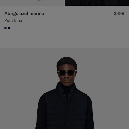
Abrigo azul marino
$499
Pura lana
#1C3D7A
#000000