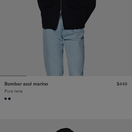
Bomber azul marino
$449
Pura lana
#1C3D7A
#000000