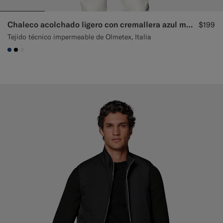
Chaleco acolchado ligero con cremallera azul marino
$199
Tejido técnico impermeable de Olmetex, Italia
#1C3D7A
#000000
#F1EFE8