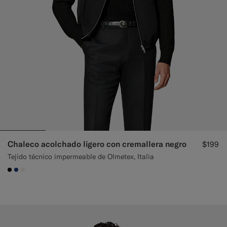
Chaleco acolchado ligero con cremallera negro
$199
Tejido técnico impermeable de Olmetex, Italia
#000000
#1C3D7A
#F1EFE8