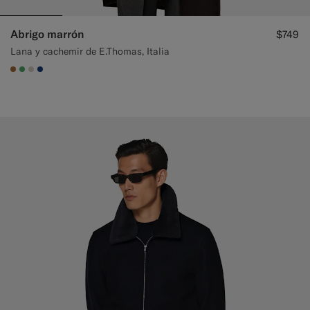
Abrigo marrón
$749
Lana y cachemir de E.Thomas, Italia
#A56C36
#50AA6A
#D7D1C3
#1C3D7A