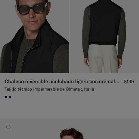
Chaleco reversible acolchado ligero con cremallera negro
$199
Tejido técnico impermeable de Olmetex, Italia
#000000
#1C3D7A