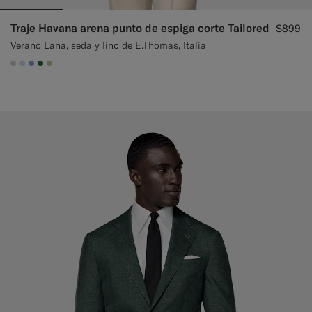
Traje Havana arena punto de espiga corte Tailored
$899
Verano Lana, seda y lino de E.Thomas, Italia
#D7D1C3
#CCDCF9
#82A1DC
#227038
#BDC9A0