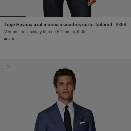
Traje Havana azul marino a cuadros corte Tailored
$899
Verano Lana, seda y lino de E.Thomas, Italia
#1C3D7A
#D9DADA
#4D8C57