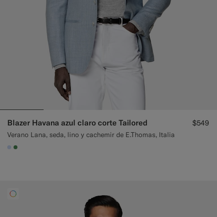
Blazer Havana azul claro corte Tailored
$549
Verano Lana, seda, lino y cachemir de E.Thomas, Italia
#CCDCF9
#4D8C57