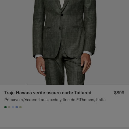
Traje Havana verde oscuro corte Tailored
$899
Primavera/Verano Lana, seda y lino de E.Thomas, Italia
#227038
#D7D1C3
#CCDCF9
#82A1DC
#BDC9A0