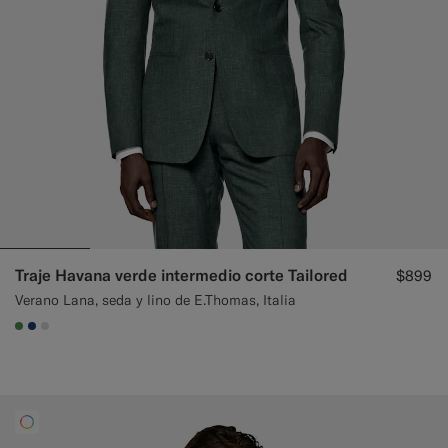
Traje Havana verde intermedio corte Tailored
$899
Verano Lana, seda y lino de E.Thomas, Italia
#4D8C57
#1C3D7A
#D9DADA