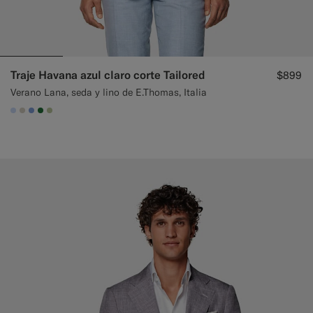
Traje Havana azul claro corte Tailored
$899
Verano Lana, seda y lino de E.Thomas, Italia
#CCDCF9
#D7D1C3
#82A1DC
#227038
#BDC9A0