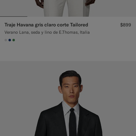
Traje Havana gris claro corte Tailored
$899
Verano Lana, seda y lino de E.Thomas, Italia
#D9DADA
#1C3D7A
#4D8C57