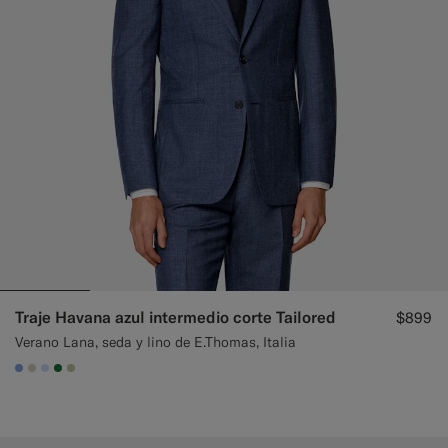
Traje Havana azul intermedio corte Tailored
$899
Verano Lana, seda y lino de E.Thomas, Italia
#82A1DC
#D7D1C3
#CCDCF9
#227038
#BDC9A0