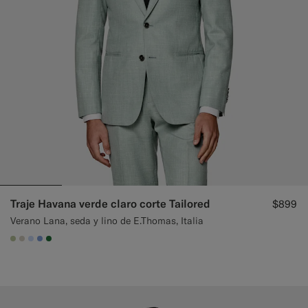
Traje Havana verde claro corte Tailored
$899
Verano Lana, seda y lino de E.Thomas, Italia
#BDC9A0
#D7D1C3
#CCDCF9
#82A1DC
#227038