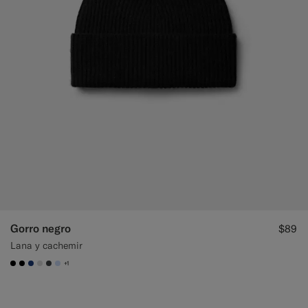
Gorro negro
$89
Lana y cachemir
+1
#000000
#000000
#1C3D7A
#D9DADA
#3d4043
#CCDCF9