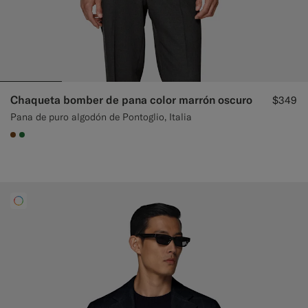
Chaqueta bomber de pana color marrón oscuro
$349
Pana de puro algodón de Pontoglio, Italia
#76471B
#227038