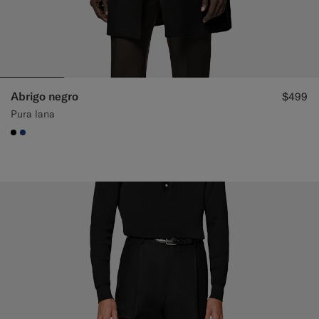
Abrigo negro
$499
Pura lana
#000000
#1C3D7A