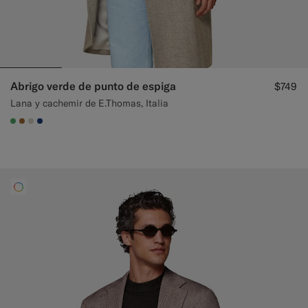
Abrigo verde de punto de espiga
$749
Lana y cachemir de E.Thomas, Italia
#50AA6A
#A56C36
#D7D1C3
#1C3D7A