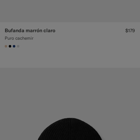
Bufanda marrón claro
$179
Puro cachemir
#E4C4A9
#000000
#1C3D7A
#D9DADA