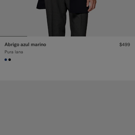
Abrigo azul marino
$499
Pura lana
#1C3D7A
#000000