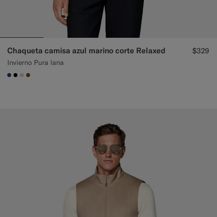
Chaqueta camisa azul marino corte Relaxed
$329
Invierno Pura lana
#1C3D7A
#000000
#D7D1C3
#76471B