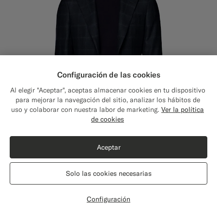
Configuración de las cookies
Al elegir "Aceptar", aceptas almacenar cookies en tu dispositivo
para mejorar la navegación del sitio, analizar los hábitos de
uso y colaborar con nuestra labor de marketing.
Ver la política
de cookies
Aceptar
Solo las cookies necesarias
Blazer Havana azul marino a cuadros corte Tailored
$579
Invierno Lana y cachemir de E.Thomas, Italia
Configuración