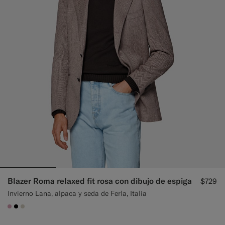
Blazer Roma relaxed fit rosa con dibujo de espiga
$729
Invierno Lana, alpaca y seda de Ferla, Italia
#DAA1B6
#000000
#D7D1C3