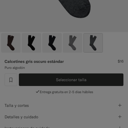
Pantalones de smoking a medida
Camisas de smoking a medida
Destacados
Cómo funciona
Calcetines gris oscuro estándar
$16
Puro algodón
Seleccionar talla
label.header.wishlist
Entrega gratuita en 2-5 días hábiles
Talla y cortes
Detalles y cuidado