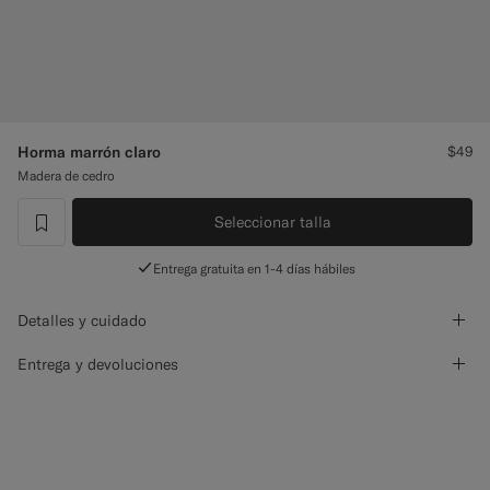
Pantalones de smoking a medida
Camisas de smoking a medida
Destacados
Horma marrón claro
$49
Madera de cedro
Cómo funciona
Seleccionar talla
label.header.wishlist
Entrega gratuita en 1-4 días hábiles
Detalles y cuidado
Entrega y devoluciones