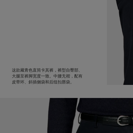
这款藏青色直筒卡其裤，裤型自臀部、
大腿至裤脚宽度一致。中腰无褶，配有
皮带环、斜插侧袋和后纽扣唇袋。