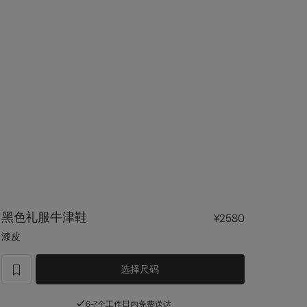
黑色礼服牛津鞋
¥2580
漆皮
选择尺码
label.header.wishlist
6-7个工作日内免费送达