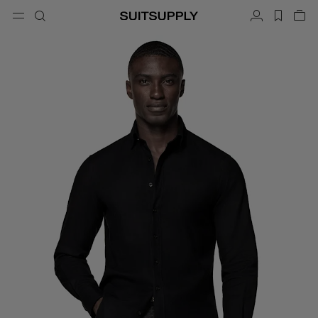
Menu
搜索
帐户
label.h
查
button.back
返回
返回
返回
返回
返回
返回
闭
关
结
结
结
结
结
结
搜索
成衣
鞋履
配饰
Custom Made
系列
场合
搜索
西装
乐福鞋和便鞋
领带和领结
定制西装
针织衫和毛衣
牛津鞋与德比鞋
口袋巾
定制西装上衣
长裤和短裤
球鞋
皮带
定制背心
Polo 衫和 T 恤
礼服鞋
袜子
定制长裤
衬衫
一字拖凉鞋与穆勒鞋
礼服配饰
定制衬衫
外套和马甲
定制大衣
西装上衣和西装外套
定制礼服西装
礼服
定制礼服外套