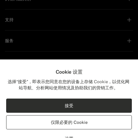
支持
服务
关于我们
Cookie 设置
选择“接受”，即表示您同意在您的设备上存储 Cookie，以优化网
站导航、分析网站使用情况及协助我们的营销工作。
Close
配送：美国？
可持续发展领军者
更新您的位置，查看与您相关的产品和内容。
接受
美国
(USD)
黑色棉质法兰绒衬衫
¥1280
仅限必要的 Cookie
意大利 Beste 生产的埃及棉法兰绒面料
切换位置
China Mainland
中文
隐私政策