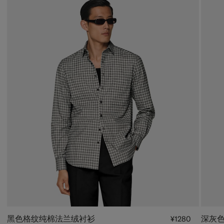
黑色格纹纯棉法兰绒衬衫
深灰
¥1280