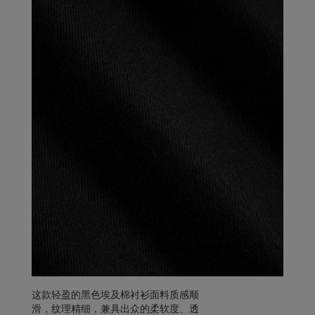
这款轻盈的黑色埃及棉衬衫面料质感顺
滑，纹理精细，兼具出众的柔软度、透