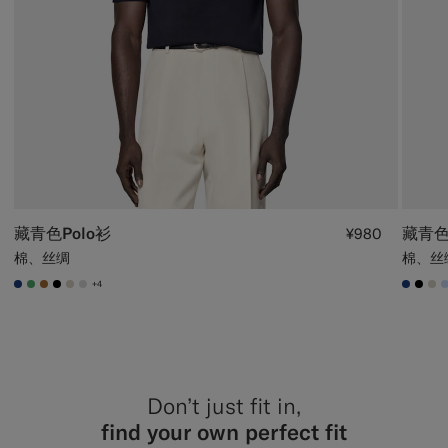
藏青色Polo衫
藏青色长
¥980
棉、丝绸
棉、丝
+4
#1C3D7A
#50AA6A
#A56C36
#000000
#D7D1C3
#D9DADA
#1C3
#00
#D
Don’t just fit in,
find your own perfect fit