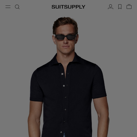
Menu
搜索
帐户
label.h
查
button.back
返回
返回
返回
返回
返回
返回
闭
关
结
结
结
结
结
结
搜索
成衣
鞋履
配饰
Custom Made
系列
场合
搜索
西装
乐福鞋和便鞋
领带和领结
定制西装
针织衫和毛衣
牛津鞋与德比鞋
口袋巾
定制西装上衣
长裤和短裤
球鞋
皮带
定制背心
Polo 衫和 T 恤
礼服鞋
袜子
定制长裤
衬衫
一字拖凉鞋与穆勒鞋
礼服配饰
定制衬衫
外套和马甲
定制大衣
西装上衣和西装外套
定制礼服西装
礼服
定制礼服外套