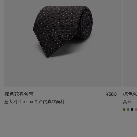
棕色花卉领带
棕色
¥580
意大利 Canepa 生产的真丝面料
真丝
#A56
#50
#0