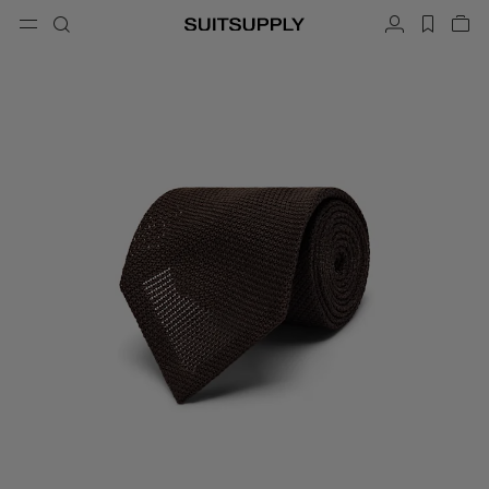
Menu
搜索
帐户
label.h
查
button.back
返回
返回
返回
返回
返回
返回
闭
关
结
结
结
结
结
结
搜索
成衣
鞋履
配饰
Custom Made
系列
场合
搜索
西装
乐福鞋和便鞋
领带和领结
定制西装
针织衫和毛衣
牛津鞋与德比鞋
口袋巾
定制西装上衣
长裤和短裤
球鞋
皮带
定制背心
Polo 衫和 T 恤
礼服鞋
袜子
定制长裤
衬衫
一字拖凉鞋与穆勒鞋
礼服配饰
定制衬衫
外套和马甲
定制大衣
西装上衣和西装外套
定制礼服西装
礼服
定制礼服外套