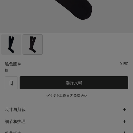
定制礼服长裤
定制礼服衬衫
亮点
如何享受服务
黑色膝袜
¥180
棉
选择尺码
label.header.wishlist
6-7个工作日内免费送达
尺寸与剪裁
细节和护理