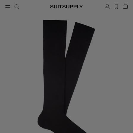
Menu
搜索
帐户
label.h
查
button.back
返回
返回
返回
返回
返回
返回
闭
关
结
结
结
结
结
结
搜索
成衣
鞋履
配饰
Custom Made
系列
场合
搜索
西装
乐福鞋和便鞋
领带和领结
定制西装
针织衫和毛衣
牛津鞋与德比鞋
口袋巾
定制西装上衣
长裤和短裤
球鞋
皮带
定制背心
Polo 衫和 T 恤
礼服鞋
袜子
定制长裤
衬衫
一字拖凉鞋与穆勒鞋
礼服配饰
定制衬衫
外套和马甲
定制大衣
西装上衣和西装外套
定制礼服西装
礼服
定制礼服外套