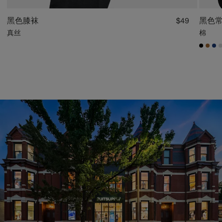
黑色膝袜
黑色
$49
真丝
棉
#000
#A5
#1