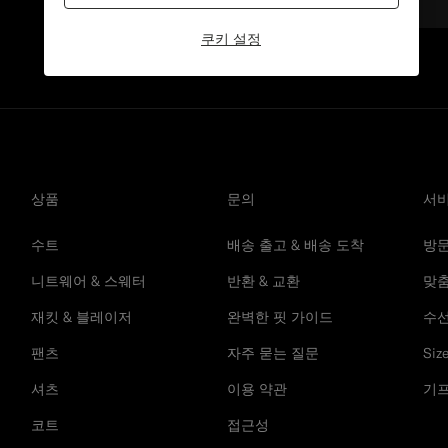
쿠키 설정
상품
문의
서
수트
배송 출고 & 배송 도착
방
니트웨어 & 스웨터
반환 & 교환
맞춤
재킷 & 블레이저
완벽한 핏 가이드
수
팬츠
자주 묻는 질문
Siz
셔츠
이용 약관
기프
코트
접근성