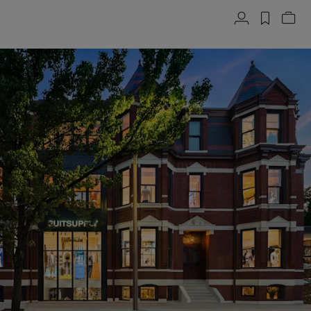
계정
label.h
장바